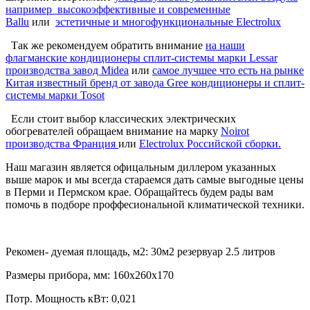
например высокоэффективные и современные
Ballu
или
эстетичные и многофункциональные Electrolux
Так же рекомендуем обратить внимание
на наши
флагманские кондиционеры сплит-системы марки Lessar
производства завод Midea
или
самое лучшее что есть на рынке
Китая известный бренд от завода Gree кондиционеры и сплит-
системы марки Tosot
Если стоит выбор классических электрических
обогревателей обращаем внимание на марку
Noirot
производства Франция
или
Electrolux Российской сборки.
Наш магазин является офицальным диллером указанных
выше марок и мы всегда стараемся дать самые выгодные цены
в Перми и Пермском крае. Обращайтесь будем рады вам
помочь в подборе проффесиональной климатической техники.
Рекомен- дуемая площадь, м2:
30м2 резервуар 2.5 литров
Размеры прибора, мм:
160x260x170
Потр. Мощность кВт:
0,021