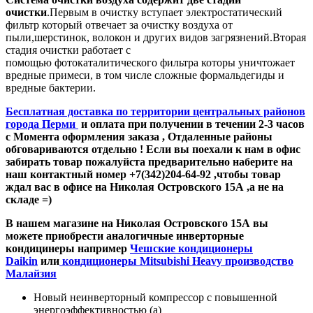
очистки
.Первым в очистку вступает электростатический
фильтр который отвечает за очистку воздуха от
пыли
,шерстинок
, волокон и других видов загрязнений.Вторая
стадия очистки работает с
помощью
фотокаталитического
фильтра которы уничтожает
вредные примеси, в том числе сложные формальдегиды и
вредные бактерии.
Бесплатная доставка по территории центральных районов
города Перми
и оплата при получении в течении 2-3 часов
с Момента оформления заказа , Отдаленные районы
обговариваются отдельно ! Если вы поехали к нам в офис
забирать товар пожалуйста предварительно наберите на
наш контактный номер +7(342)204-64-92 ,чтобы товар
ждал вас в офисе на Николая Островского 15А ,а не на
складе =)
В нашем магазине на Николая Островского 15А вы
можете приобрести аналогичные инверторные
кондицинеры например
Чешские кондиционеры
Daikin
или
кондиционеры Mitsubishi Heavy производство
Малайзия
Новый
неинверторный
компрессор с повышенной
энергоэффективностью (а)