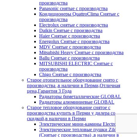
производства
Panasonic снятые с производства
Кондиционеры QuattroClima Снятые с
производства
Electrolux снятые с производства
Daikin Снятые с производства
Haier Снятые с производства
Energolux Снятые с производства
MDV Снятые с производства
Mitsubishi Heavy Снятые с производства
Ballu Снятые с производства
MITSUBISHI ELECTRIC Снятые с
производства
Chigo Снятые с производства
Старое отопительное оборудование снято с
производства ,в наличии в Перми,Отличная
цена,Гарантия 3 Года
Радиаторы биметаллические GLOBAL
Радиаторы алюминиевые GLOBAL
Старое тепловое оборудование снятое с
производства купить в Перми у дилера со
скидкой,в наличии в Перми
Электрические мини-камины Electrolux
Электрические тепловые пушки Zilon
(Снятые с производства) ,в наличии в