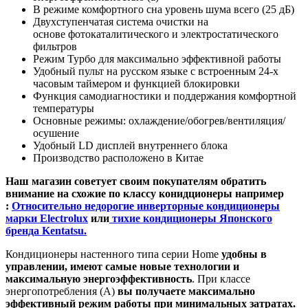
В режиме комфортного сна уровень шума всего (25 дБ)
Двухступенчатая система очистки на
основе
фотокаталитического
и электростатического
фильтров
Режим Турбо для максимально эффективной работы
Удобный пульт на русском языке с встроенным 24-х
часовым таймером и функцией блокировки
Функция
самодиагностики
и поддержания комфортной
температуры
Основные режимы: охлаждение/обогрев/вентиляция/
осушение
Удобный LD дисплей внутреннего блока
Производство расположено в Китае
Наш магазин советует своим покупателям обратить
внимание на схожие по классу конидционеры например
:
Относительно недорогие инверторные кондиционеры
марки Electrolux
или
тихие кондиционеры Японского
бренда Kentatsu.
Кондиционеры настенного типа серии Home
удобны в
управлении, имеют самые новые технологии и
максимальную энергоэффективность
. При классе
энергопотребления (А)
вы получаете максимально
эффективный режим работы при минимальных затратах.