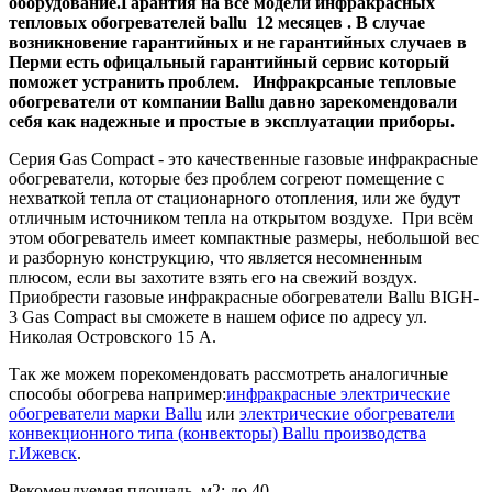
оборудование.Гарантия на все модели инфракрасных
тепловых обогревателей ballu 12 месяцев . В случае
возникновение гарантийных и не гарантийных случаев в
Перми есть офицальный гарантийный сервис который
поможет устранить проблем. Инфракрсаные тепловые
обогреватели от компании Ballu давно зарекомендовали
себя как надежные и простые в эксплуатации приборы.
Серия
Gas Compact
- это качественные газовые инфракрасные
обогреватели, которые без проблем согреют помещение с
нехваткой тепла от стационарного отопления, или же будут
отличным источником тепла на открытом воздухе. При всём
этом обогреватель имеет компактные размеры, небольшой вес
и разборную конструкцию, что является несомненным
плюсом, если вы захотите взять его на свежий воздух.
Приобрести газовые инфракрасные обогреватели Ballu BIGH-
3
Gas Compact
вы сможете в нашем офисе по адресу ул.
Николая Островского 15 А.
Так же можем порекомендовать рассмотреть аналогичные
способы обогрева например:
инфракрасные электрические
обогреватели марки Ballu
или
электрические обогреватели
конвекционного типа (конвекторы) Ballu производства
г.Ижевск
.
Рекомендуемая площадь, м2:
до 40