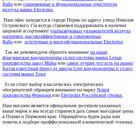
Ballu
или
современные и функциональные очистители
воздуха марки Electrolux
Наш офис находится в городе Пермь по адресу улица Николая
Островского 15а всегда стараемся поддерживать в наличии
широкий ассортимент
ультразвуковых увлажнителей воздуха
например высокоэффективные и современные
Ballu
или
эстетичные и многофункциональные Electrolux
Так же рекомендуем обратить внимание
на наши
флагманские кондиционеры сплит-системы марки Lessar
производства завод Midea
или
самое лучшее что есть на рынке
Китая известный бренд от завода Gree кондиционеры и сплит-
системы марки Tosot
Если стоит выбор классических электрических
обогревателей обращаем внимание на марку
Noirot
производства Франция
или
Electrolux Российской сборки.
Наш магазин является офицальным диллером указанных
выше марок и мы всегда стараемся дать самые выгодные цены
в Перми и Пермском крае. Обращайтесь будем рады вам
помочь в подборе проффесиональной климатической техники.