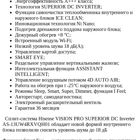
Энергоэффективность А+++ класса;
Технология SUPERIOR DC INVERTER;
Функция самоочистки теплообменника внутреннего и
наружного блоков ICE CLEAN;
Инновационная технология Ni Nano;
Подогрев дренажного поддона наружного блока;
Дежурный обогрев +8 °С;
Встроенный модуль Wi-Fi;
Низкий уровень шума 18 дБ(А);
Управление картой доступа;
SMART EYE;
Раздельное управление вертикальными жалюзи;
Интеллектуальная функция ASSISTANT
INTELLIGENT;
Управление воздушным потоком 4D AUTO AIR;
Работа на обогрев при t -25°С наружного воздуха;
Режимы Sleep, Smart, Super, Dimmer, функция I Feel;
Авторестарт, самодиагностика;
Электронный расширительный вентиль
Гарантия 36 месяцев
Сплит-система Hisense VISION PRO SUPERIOR DC Inverter
AS-13UW4RXVQH01 обладает новой формой внутреннего
блока позволили снизить уровень шума до 18 дБ