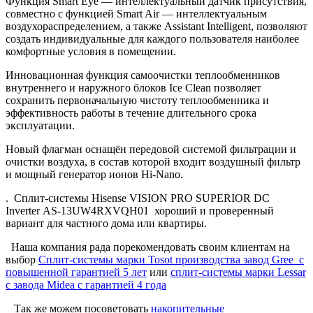
Функция Smart Eye — интеллектуальный датчик присутствия,
совместно с функцией Smart Air — интеллектуальным
воздухораспределением, а также Assistant Intelligent, позволяют
создать индивидуальные для каждого пользователя наиболее
комфортные условия в помещении.
Инновационная функция самоочистки теплообменников
внутреннего и наружного блоков Ice Clean позволяет
сохранить первоначальную чистоту теплообменника и
эффективность работы в течение длительного срока
эксплуатации.
Новый флагман оснащён передовой системой фильтрации и
очистки воздуха, в состав которой входит воздушный фильтр
и мощный генератор ионов Hi-Nano.
.
Сплит-системы Hisense VISION PRO SUPERIOR DC
Inverter AS-13UW4RXVQH01 хороший и проверенный
вариант для частного дома или квартиры.
Наша компания рада порекомендовать своим клиентам на
выбор
Сплит-системы марки Tosot производства завод Gree с
повышенной гарантией 5 лет
или
сплит-системы марки Lessar
с завода Midea c гарантией 4 года
Так же можем посоветовать
накопительные