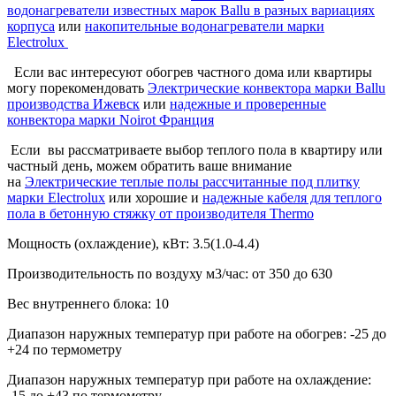
водонагреватели известных марок Ballu в разных вариациях
корпуса
или
накопительные водонагреватели марки
Electrolux
Если вас интересуют обогрев частного дома или квартиры
могу порекомендовать
Электрические конвектора марки Ballu
производства Ижевск
или
надежные и проверенные
конвектора марки Noirot Франция
Если вы рассматриваете выбор теплого пола в квартиру или
частный день, можем обратить ваше внимание
на
Электрические теплые полы рассчитанные под плитку
марки Electrolux
или хорошие и
надежные кабеля для теплого
пола в бетонную стяжку от производителя Thermo
Мощность (охлаждение), кВт:
3.5(1.0-4.4)
Производительность по воздуху м3/час:
от 350 до 630
Вес внутреннего блока:
10
Диапазон наружных температур при работе на обогрев:
-25 до
+24 по термометру
Диапазон наружных температур при работе на охлаждение:
-15 до +43 по термометру