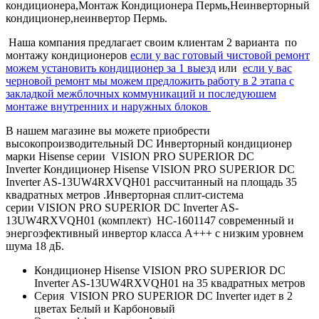
кондиционера,Монтаж Кондиционера Пермь,Неинверторный
кондиционер,неинвертор Пермь.
Наша компания предлагает своим клиентам 2 варианта по
монтажу кондиционеров
если у вас готовый чистовой ремонт
можем установить кондиционер за 1 выезд
или
если у вас
черновой ремонт мы можем предложить работу в 2 этапа с
закладкой межблочных коммуникаций и последуюшем
монтаже внутренних и наружных блоков
В нашем магазине вы можете приобрести
высокопроизводительный DC Инверторный кондиционер
марки Hisense серии VISION PRO SUPERIOR DC
Inverter Кондиционер Hisense VISION PRO SUPERIOR DC
Inverter AS-13UW4RXVQH01 рассчитанный на площадь 35
квадратных метров .Инверторная сплит-система
серии VISION PRO SUPERIOR DC Inverter AS-
13UW4RXVQH01 (комплект)
НС-1601147
современный и
энергоэфективный инвертор класса А+++ с низким уровнем
шума 18 дБ.
Кондиционер Hisense VISION PRO SUPERIOR DC
Inverter AS-13UW4RXVQH01 на 35 квадратных метров
Серия VISION PRO SUPERIOR DC Inverter идет в 2
цветах Белый и Карбоновый