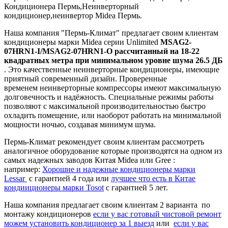
Кондиционера Пермь,Неинверторный
кондиционер,неинвертор Midea Пермь.
Наша компания "Пермь-Климат" предлагает своим клиентам
кондиционеры марки Midea серии Unlimited
MSAG2-
07HRN1-I/MSAG2-07HRN1-O рассчитанный на 18-22
квадратных метра при минимальном уровне шума 26.5 ДБ
. Это качественные неинверторные кондиционеры, имеющие
приятный современный дизайн. Проверенные
временем неинверторные компрессоры имеют максимальную
долговечность и надёжность. Специальные режимы работы
позволяют с максимальной производительностью быстро
охладить помещение, или наоборот работать на минимальной
мощности ночью, создавая минимум шума.
Пермь-Климат рекомендует своим клиентам рассмотреть
аналогичное оборудование которые производятся на одном из
самых надежных заводов Китая Midea или Gree :
например:
Хорошие и надежные кондиционеры марки
Lessar
c гарантией 4 года или
лучшее что есть в Китае
кондииционеры марки Tosot
с гарантией 5 лет.
Наша компания предлагает своим клиентам 2 варианта по
монтажу кондиционеров
если у вас готовый чистовой ремонт
можем установить кондиционер за 1 выезд
или
если у вас