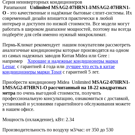
Серия неинверторных кондиционеров
Paramaount
Unlimited
MSAG2-07HRN1-I/MSAG2-07HRN1-
O
- это качественные и надёжные бытовые слпит-системы. Их
современный дизайн впишется практически в любой
интерьер и доступен по низкой стоимости. Все модели могут
работать в широком диапазоне мощностей, поэтому вы всегда
подберёте для себя именно нужный микроклимат.
Пермь-Климат рекомендует нашим покупателям рассмотреть
аналогичные кондиционеры которые производятся на одном
из самых надежных заводов Китая Midea или Gree :
например
Хорошие и надежные кондиционеры марки
Lessar
c гарантией 4 года или
лучшее что есть в китае
кондииционеры марки Tosot
с гарантией 5 лет.
Приобрести кондиционер Midea Unlimited
MSAG2-07HRN1-
I/MSAG2-07HRN1-O
рассчитанный на 18-22 квадратных
метра
по очень выгодной стоимости, получить
профессиональную консультацию, ознакомиться с доставкой,
установкой и условиями гарантийного обслуживания можете
в нашем офисе.
Мощность (охлаждение), кВт:
2.34
Производительность по воздуху м3/час:
от 350 до 530