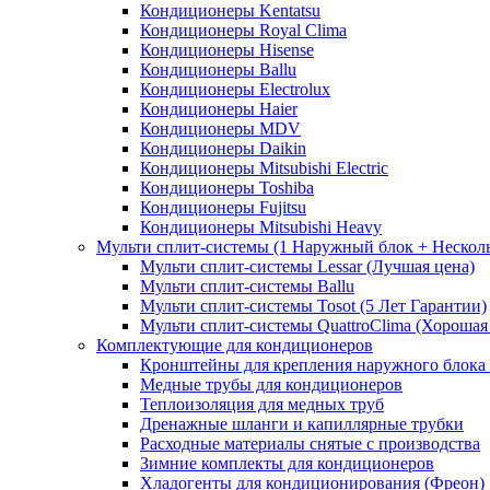
Кондиционеры Kentatsu
Кондиционеры Royal Clima
Кондиционеры Hisense
Кондиционеры Ballu
Кондиционеры Electrolux
Кондиционеры Haier
Кондиционеры MDV
Кондиционеры Daikin
Кондиционеры Mitsubishi Electric
Кондиционеры Toshiba
Кондиционеры Fujitsu
Кондиционеры Mitsubishi Heavy
Мульти сплит-системы (1 Наружный блок + Нескол
Мульти сплит-системы Lessar (Лучшая цена)
Мульти сплит-системы Ballu
Мульти сплит-системы Tosot (5 Лет Гарантии)
Мульти сплит-системы QuattroClima (Хорошая
Комплектующие для кондиционеров
Кронштейны для крепления наружного блока
Медные трубы для кондиционеров
Теплоизоляция для медных труб
Дренажные шланги и капиллярные трубки
Расходные материалы снятые с производства
Зимние комплекты для кондиционеров
Хладогенты для кондиционирования (Фреон)