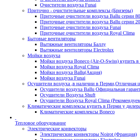
Очистители воздуха Funai
Приточно - очистительные комплексы (Бризеры)
Приточные очистители воздуха Ballu серии 8
Приточные очистители воздуха Ballu серии 2
Приточные очистители воздуха Funai
Приточные очистители воздуха Royal Clima
Бытовые вентиляторы
Вытяжные вентиляторы Баллу
Вытяжные вентиляторы Electrolux
Мойки воздуха
Мойки воздуха Boneco (Air-O-Swiss) купить в
Мойки воздуха Royal Clima
Мойки воздуха Ballu(Акция)
Мойки воздуха Funai
Осушители воздуха ,в наличии в Перми,Отличная ц
Осушители воздуха Ballu Официальная гарант
Осушители Воздуха Shuft
Осушители Воздуха Royal Clima (Рекомендуем
Климатические комплексы купить в Перми у дилера
Климатические комплексы Boneсo
Тепловое оборудование
Электрические конвекторы
Электрические конвекторы Noirot (Франция)
Электрические конвекторы Electrolux