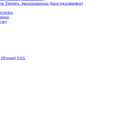
ели Thermex Эмалированные (Биостеклофарфор)
ctrolux
nussi
ели)
i (Италия) SAG