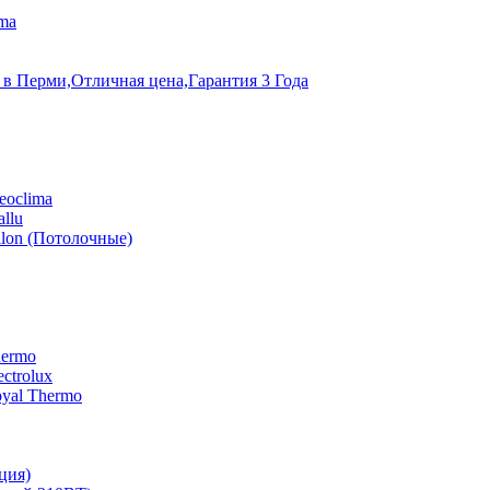
ma
 в Перми,Отличная цена,Гарантия 3 Года
eoclima
llu
lon (Потолочные)
hermo
ctrolux
yal Thermo
ция)