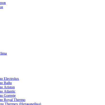
еров
ки
lima
 Electrolux
и Ballu
и Ariston
 Atlantic
и Gorenje
ли Royal Thermo
ли Thermex (Нержавейка)