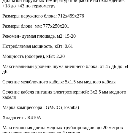
Диапазон наружных температур при работе на охлаждение:
+18 до +43 по термометру
Размеры наружнего блока:
712x459x276
Размеры блока, мм:
777х250х201
Рекомен- дуемая площадь, м2:
15-20
Потребляемая мощность, кВт:
0.61
Мощность (обогрев), кВт:
2.20
Максимальный уровень шума внешнего блока:
от 45 дБ до 54
дБ
Сечение межблочного кабеля:
5х1.5 мм медного кабеля
Сечение кабеля питания электроэнергией:
3х2.5 мм медного
кабеля
Марка компрессора :
GMCC (Toshiba)
Хладагент :
R410А
Максимальная длина медных трубопроводов:
до 20 метров
при учете перепада высот до 8 метров