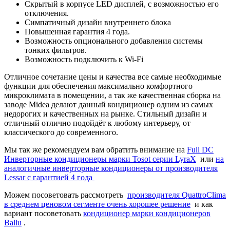
Скрытый в корпусе LED дисплей, с возможностью его
отключения.
Симпатичный дизайн внутреннего блока
Повышенная гарантия 4 года.
Возможность опционального добавления системы
тонких фильтров.
Возможность подключить к Wi-Fi
Отличное сочетание цены и качества все самые необходимые
функции для обеспечения максимально комфортного
микроклимата в помещении, а так же качественная сборка на
заводе Midea делают данный кондиционер одним из самых
недорогих и качественных на рынке. Стильный дизайн и
отличный отлично подойдёт к любому интерьеру, от
классического до современного.
Мы так же рекомендуем вам обратить внимание на
Full DC
Инверторные кондиционеры марки Tosot серии LyraX
или
на
аналогичные инверторные кондиционеры от производителя
Lessar с гарантией 4 года
Можем посоветовать рассмотреть
производителя QuattroClima
в среднем ценовом сегменте очень хорошее решение
и как
вариант посоветовать
кондиционер марки кондиционеров
Ballu
.