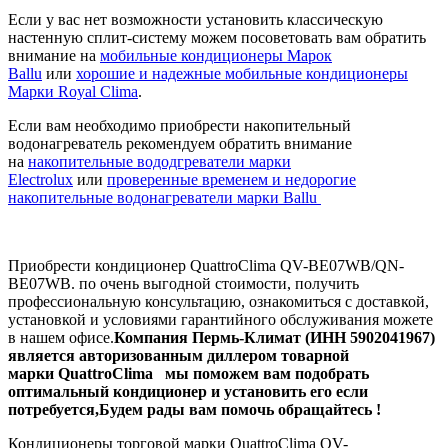
Если у вас нет возможности установить классическую
настенную сплит-систему можем посоветовать вам обратить
внимание на
мобильные кондиционеры Марок
Ballu
или
хорошие и надежные мобильные кондиционеры
Марки Royal Clima
.
Если вам необходимо приобрести накопительный
водонагреватель рекомендуем обратить внимание
на
накопительные вододгреватели марки
Electrolux
или
проверенные временем и недорогие
накопительные водонагреватели марки Ballu
Приобрести кондиционер QuattroClima QV-BE07WB/QN-
BE07WB. по очень выгодной стоимости, получить
профессиональную консультацию, ознакомиться с доставкой,
установкой и условиями гарантийного обслуживания можете
в нашем офисе.
Компания Пермь-Климат (ИНН 5902041967)
является авторизованным диллером товарной
марки QuattroClima мы поможем вам подобрать
оптимальный кондиционер и установить его если
потребуется,Будем рады вам помочь обращайтесь !
Кондиционеры торговой марки QuattroClima QV-