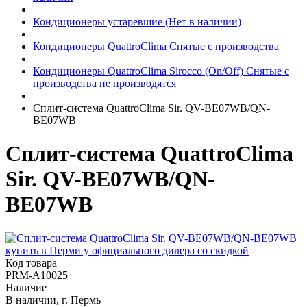
Кондиционеры устаревшие (Нет в наличии)
Кондиционеры QuattroClima Снятые с производства
Кондиционеры QuattroClima Sirocco (On/Off) Снятые с
производства не производятся
Сплит-система QuattroClima Sir. QV-BE07WB/QN-
BE07WB
Сплит-система QuattroClima
Sir. QV-BE07WB/QN-
BE07WB
Код товара
PRM-A10025
Наличие
В наличии, г. Пермь