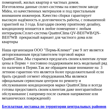
помещений, жилых квартир и частных домов.
Изготовлены данные сплит-системы на известном заводе
Midea, из качественных материалов и под пристальным
вниманием инженеров. Качество сборки гарантирует
высокую надёжность и долговечность работы, с повышенной
гарантией на 3 года. Благодаря своему приятному дизайну,
кондиционер впишется в любое помещение с любым
интерьером.Сплит-система QuattroClima QV-BE07WB/QN-
BE07WB прекрасный вариант для частного дома или
квартиры
Наша организация ООО "Пермь-Климат" уже 9 лет является
авторизованным представителем торговой марки
QuattroClima .Мы стараемся предлагать своим клиентам лучше
цены в Перми + постоянно поддерживаем весь модельный ряд
по наличию в Перми.Так же обращаем ваше внимание на 3
летнюю гарантию что является более продолжительной если
брать средний сегмент оборудования.Мы являемся
офицальным сервисным центром по ремонту и
обслуживанию кондиционеров марки QuattroClima и всегда
готовы предоставить своим клиентам даже внегарантийное
обслуживание ( например после скачков напряжение или
механических повреждений)
Бесплатная доставка по территории центральных районов