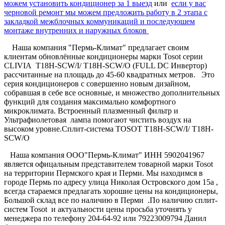
можем установить кондиционер за 1 выезд
или
если у вас
черновой ремонт мы можем предложить работу в 2 этапа с
закладкой межблочных коммуникаций и последуюшем
монтаже внутренних и наружных блоков
Наша компания "Пермь-Климат" предлагает своим
клиентам обновлённые кондиционеры марки Tosot серии
CLIVIA T18H-SCW/I/ T18H-SCW/O (FULL DC Инвертор)
рассчитанные на площадь до 45-60 квадратных метров. Это
серия кондиционеров с совершенно новым дизайном,
собравшая в себе все основные, и множество дополнительных
функций для создания максимально комфортного
микроклимата. Встроенный плазменный фильтр и
Ультрафиолетовая лампа помогают чистить воздух на
высоком уровне.Сплит-система TOSOT T18H-SCW/I/ T18H-
SCW/O
Наша компания ООО"Пермь-Климат" ИНН 5902041967
является офицальным представителем товарной марки Tosot
на территории Пермского края и Перми. Мы находимся в
городе Пермь по адресу улица Николая Островского дом 15а ,
всегда стараемся предлагать хорошие цены на кондиционеры,
Большой склад все по наличию в Перми .По наличию сплит-
систем Tosot и актуальности цены просьба уточнять у
менеджера по телефону 204-64-92 или 79223009794 Данил