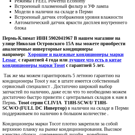
Режимы I FEEL Powerful Economy
Встроенный плазменный фильтр и УФ лампа
Модели в наличии на складе в Перми
Встроенный датчик отображения уровня влажности
Автоматический датчик яркости дисплея внутреннего
блока
Пермь-Климат ИНН 5902041967
В нашем магазине на
улице Николая Островского 15А вы можете приобрести
аналогичные инверторные кондицинеры
например:
Хорошие и надежные кондиционеры марки
Lessar
c гарантией 4 года или
лучшее что есть в китае
кондииционеры марки Tosot
с гарантией 5 лет.
Так же мы можем гарантировать 5 летнюю гарантию на
кондиционеры Tosot у нас в штате имеется собственный
сервисный специалист . Достаточно широкий выбор
запчастей по наличию, даже если что то необходимо можем
достаточно быстро привезти с центральных складов к нам в
Пермь.
Tosot cерии CLIVIA T18H-SCW/I/ T18H-
SCW/O (FULL DC Инвертор)
в наличии на складе в Перми
поддерживаем по наличию в большом количестве .
Кондиционеры марки Тосот плотно закрепили за собой
верхнюю планку на рынке кондиционирования. Высокое
качество сборки , современный дизайн , новейшие