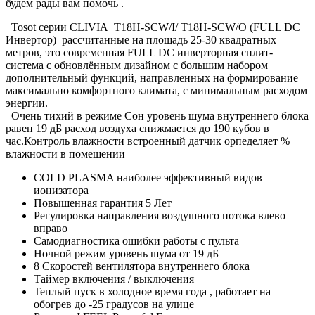
будем рады вам помочь .
Tosot серии CLIVIA T18H-SCW/I/ T18H-SCW/O (FULL DC
Инвертор) рассчитанные на площадь 25-30 квадратных
метров, это современная FULL DC инверторная сплит-
система с обновлённым дизайном с большим набором
дополнительный функций, направленных на формирование
максимально комфортного климата, с минимальным расходом
энергии.
Очень тихий в режиме Сон уровень шума внутреннего блока
равен 19 дБ расход воздуха снижмается до 190 кубов в
час.Контроль влажности встроенный датчик орпеделяет %
влажности в помешении
COLD PLASMA наиболее эффективный видов
ионизатора
Повышенная гарантия 5 Лет
Регулировка направления воздушного потока влево
вправо
Самодиагностика ошибки работы с пульта
Ночной режим уровень шума от 19 дБ
8 Скоростей вентилятора внутреннего блока
Таймер включения / выключения
Теплый пуск в холодное время года , работает на
обогрев до -25 градусов на улице