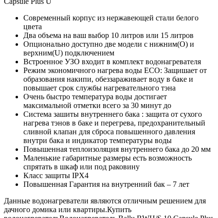
Capsule Plus U
Современный корпус из нержавеющей стали белого
цвета
Два объема на ваш выбор 10 литров или 15 литров
Опционально доступно две модели с нижним(О) и
верхним(U) подключением
Встроенное УЗО входит в комплект водонагревателя
Режим экономичного нагрева воды ECO: Защишает от
образования накипи, обеззараживает воду в баке и
повышает срок службы нагревательного тэна
Очень быстро температура воды достигает
максимальной отметки всего за 30 минут до
Система зашиты внутреннего бака : защита от сухого
нагрева тэнов в баке и перегрева, предохранительный
сливной клапан для сброса повышенного давления
внутри бака и индикатор температуры воды
Повышенная теплоизоляция внутреннего бака до 20 мм
Маленькие габаритные размеры есть возможность
спрятать в шкаф или под раковину
Класс защиты IPX4
Повышенная Гарантия на внутренний бак – 7 лет
Данные водонагреватели являются отличным решением для
дачного домика или квартиры.Купить