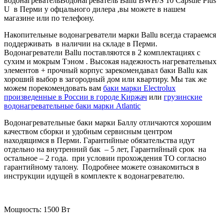
водонагревательВодонагреватель Ballu BWH/S 10 Capsule Plus
U в Перми у офцального дилера ,вы можете в нашем
магазине или по телефону.
Накопительные водонагреватели марки Ballu всегда стараемся
поддерживать в наличии на складе в Перми.
Водонагреватели Ballu поставляются в 2 комплектациях с
сухим и мокрым Тэном . Высокая надежность нагревательных
элементов + прочный корпус зарекомендавал баки Ballu как
хороший выбор в загородный дом или квартиру. Мы так же
можем порекомендовать вам
баки марки Electrolux
произведенные в России в городе Киржач
или
грузинские
водонагревательные баки марки Atlantic
Водонагревательные баки марки Баллу отличаются хорошим
качеством сборки и удобным сервисным центром
находящимся в Перми. Гарантийные обязательства идут
отдельно на внутренний бак – 5 лет, Гарантийный срок на
остальное – 2 года. при условии прохождения ТО согласно
гарантийному талону. Подробнее можете ознакомиться в
инструкции идущей в комплекте к водонагревателю.
Мощность:
1500 Вт