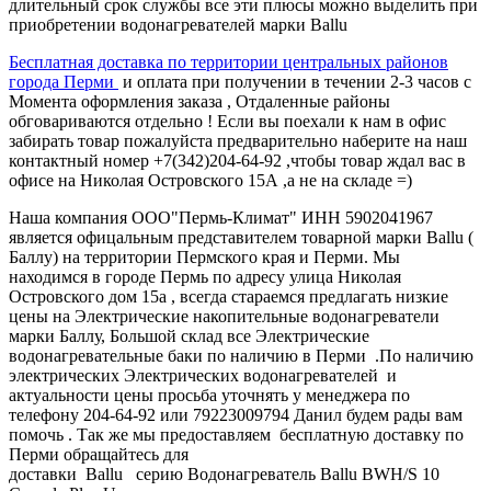
длительный срок службы все эти плюсы можно выделить при
приобретении водонагревателей марки Ballu
Бесплатная доставка по территории центральных районов
города Перми
и оплата при получении в течении 2-3 часов с
Момента оформления заказа , Отдаленные районы
обговариваются отдельно ! Если вы поехали к нам в офис
забирать товар пожалуйста предварительно наберите на наш
контактный номер +7(342)204-64-92 ,чтобы товар ждал вас в
офисе на Николая Островского 15А ,а не на складе =)
Наша компания ООО"Пермь-Климат" ИНН 5902041967
является офицальным представителем товарной марки Ballu (
Баллу) на территории Пермского края и Перми. Мы
находимся в городе Пермь по адресу улица Николая
Островского дом 15а , всегда стараемся предлагать низкие
цены на Электрические накопительные водонагреватели
марки Баллу, Большой склад все Электрические
водонагревательные баки по наличию в Перми .По наличию
электрических Электрических водонагревателей и
актуальности цены просьба уточнять у менеджера по
телефону 204-64-92 или 79223009794 Данил будем рады вам
помочь . Так же мы предоставляем бесплатную доставку по
Перми обращайтесь для
доставки Ballu серию Водонагреватель Ballu BWH/S 10