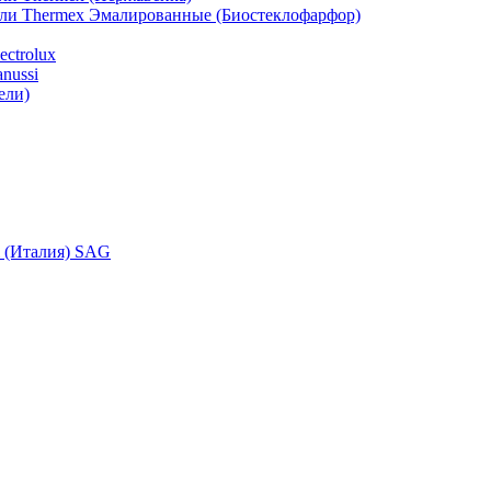
ели Thermex Эмалированные (Биостеклофарфор)
ctrolux
nussi
ели)
i (Италия) SAG