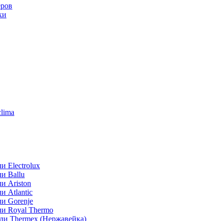
еров
ки
lima
 Electrolux
и Ballu
и Ariston
 Atlantic
и Gorenje
ли Royal Thermo
ли Thermex (Нержавейка)