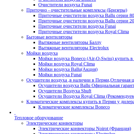
Очистители воздуха Funai
Приточно - очистительные комплексы (Бризеры)
Приточные очистители воздуха Ballu серии 8
Приточные очистители воздуха Ballu серии 2
Приточные очистители воздуха Funai
Приточные очистители воздуха Royal Clima
Бытовые вентиляторы
Вытяжные вентиляторы Баллу
Вытяжные вентиляторы Electrolux
Мойки воздуха
Мойки воздуха Boneco (Air-O-Swiss) купить в
Мойки воздуха Royal Clima
Мойки воздуха Ballu(Акция)
Мойки воздуха Funai
Осушители воздуха ,в наличии в Перми,Отличная ц
Осушители воздуха Ballu Официальная гарант
Осушители Воздуха Shuft
Осушители Воздуха Royal Clima (Рекомендуем
Климатические комплексы купить в Перми у дилера
Климатические комплексы Boneсo
Тепловое оборудование
Электрические конвекторы
Электрические конвекторы Noirot (Франция)
Электрические конвекторы Electrolux