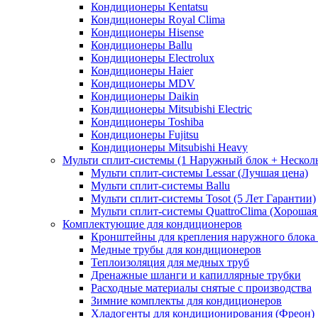
Кондиционеры Kentatsu
Кондиционеры Royal Clima
Кондиционеры Hisense
Кондиционеры Ballu
Кондиционеры Electrolux
Кондиционеры Haier
Кондиционеры MDV
Кондиционеры Daikin
Кондиционеры Mitsubishi Electric
Кондиционеры Toshiba
Кондиционеры Fujitsu
Кондиционеры Mitsubishi Heavy
Мульти сплит-системы (1 Наружный блок + Нескол
Мульти сплит-системы Lessar (Лучшая цена)
Мульти сплит-системы Ballu
Мульти сплит-системы Tosot (5 Лет Гарантии)
Мульти сплит-системы QuattroClima (Хорошая
Комплектующие для кондиционеров
Кронштейны для крепления наружного блока
Медные трубы для кондиционеров
Теплоизоляция для медных труб
Дренажные шланги и капиллярные трубки
Расходные материалы снятые с производства
Зимние комплекты для кондиционеров
Хладогенты для кондиционирования (Фреон)