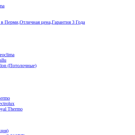
ma
 в Перми,Отличная цена,Гарантия 3 Года
eoclima
llu
lon (Потолочные)
hermo
ctrolux
yal Thermo
ция)