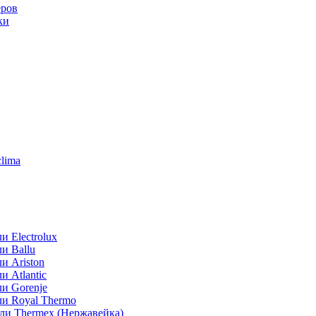
еров
ки
lima
 Electrolux
и Ballu
и Ariston
 Atlantic
и Gorenje
ли Royal Thermo
ли Thermex (Нержавейка)