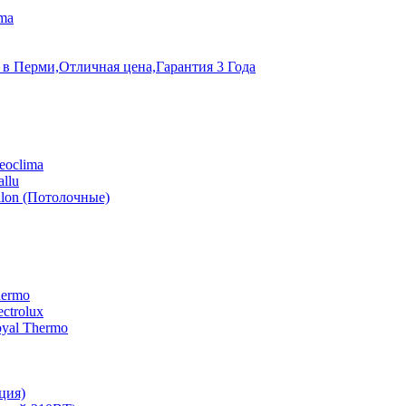
ma
 в Перми,Отличная цена,Гарантия 3 Года
eoclima
llu
lon (Потолочные)
hermo
ctrolux
yal Thermo
ция)