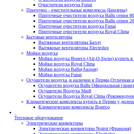
Очистители воздуха Funai
Приточно - очистительные комплексы (Бризеры)
Приточные очистители воздуха Ballu серии 8
Приточные очистители воздуха Ballu серии 2
Приточные очистители воздуха Funai
Приточные очистители воздуха Royal Clima
Бытовые вентиляторы
Вытяжные вентиляторы Баллу
Вытяжные вентиляторы Electrolux
Мойки воздуха
Мойки воздуха Boneco (Air-O-Swiss) купить в
Мойки воздуха Royal Clima
Мойки воздуха Ballu(Акция)
Мойки воздуха Funai
Осушители воздуха ,в наличии в Перми,Отличная ц
Осушители воздуха Ballu Официальная гарант
Осушители Воздуха Shuft
Осушители Воздуха Royal Clima (Рекомендуем
Климатические комплексы купить в Перми у дилера
Климатические комплексы Boneсo
Тепловое оборудование
Электрические конвекторы
Электрические конвекторы Noirot (Франция)
Электрические конвекторы Electrolux