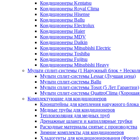
Кондиционеры Kentatsu
Кондиционеры Royal Clima
Кондиционеры Hisense
Кондиционеры Ballu
Кондиционеры Electrolux
Кондиционеры Haier
Кондиционеры MDV
Кондиционеры Daikin
Кондиционеры Mitsubishi Electric
Кондиционеры Toshiba
Кондиционеры Fujitsu
Кондиционеры Mitsubishi Heavy
Мульти сплит-системы (1 Наружный блок + Нескол
Мульти сплит-системы Lessar (Лучшая цена)
Мульти сплит-системы Ballu
Мульти сплит-системы Tosot (5 Лет Гарантии)
Мульти сплит-системы QuattroClima (Хорошая
Комплектующие для кондиционеров
Кронштейны для крепления наружного блока
Медные трубы для кондиционеров
Теплоизоляция для медных труб
Дренажные шланги и капиллярные трубки
Расходные материалы снятые с производства
Зимние комплекты для кондиционеров
Хладогенты для кондиционирования (Фреон)