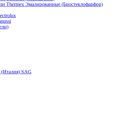
ели Thermex Эмалированные (Биостеклофарфор)
ctrolux
nussi
ели)
i (Италия) SAG