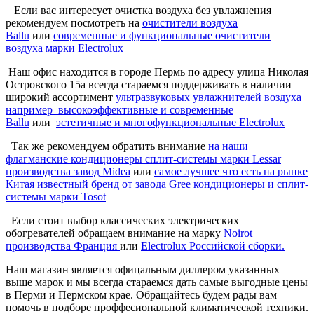
Если вас интересует очистка воздуха без увлажнения
рекомендуем посмотреть на
очистители воздуха
Ballu
или
современные и функциональные очистители
воздуха марки Electrolux
Наш офис находится в городе Пермь по адресу улица Николая
Островского 15а всегда стараемся поддерживать в наличии
широкий ассортимент
ультразвуковых увлажнителей воздуха
например высокоэффективные и современные
Ballu
или
эстетичные и многофункциональные Electrolux
Так же рекомендуем обратить внимание
на наши
флагманские кондиционеры сплит-системы марки Lessar
производства завод Midea
или
самое лучшее что есть на рынке
Китая известный бренд от завода Gree кондиционеры и сплит-
системы марки Tosot
Если стоит выбор классических электрических
обогревателей обращаем внимание на марку
Noirot
производства Франция
или
Electrolux Российской сборки.
Наш магазин является офицальным диллером указанных
выше марок и мы всегда стараемся дать самые выгодные цены
в Перми и Пермском крае. Обращайтесь будем рады вам
помочь в подборе проффесиональной климатической техники.