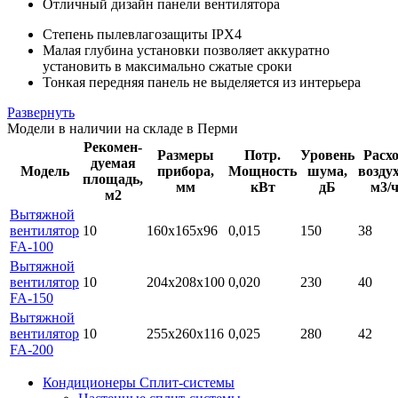
Отличный дизайн панели вентилятора
Степень пылевлагозащиты IPX4
Малая глубина установки позволяет аккуратно
установить в максимально сжатые сроки
Тонкая передняя панель не выделяется из интерьера
Развернуть
Модели в наличии на складе в Перми
Рекомен-
Размеры
Потр.
Уровень
Расх
дуемая
Модель
прибора,
Мощность
шума,
воздух
площадь,
мм
кВт
дБ
м3/
м2
Вытяжной
вентилятор
10
160x165x96
0,015
150
38
FA-100
Вытяжной
вентилятор
10
204х208х100
0,020
230
40
FA-150
Вытяжной
вентилятор
10
255х260х116
0,025
280
42
FA-200
Кондиционеры Сплит-системы