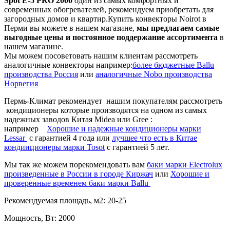
Spot E-5 PRO 2000
один из самых комфортных и
современных обогревателей, рекомендуем приобретать для
загородных домов и квартир.Купить конвекторы Noirot в
Перми вы можете в нашем магазине,
мы предлагаем самые
выгодные цены и постоянное поддержание ассортимента
в
нашем магазине.
Мы можем посоветовать нашим клиентам рассмотреть
аналогичные конвекторы например:
более бюджетные Ballu
производства Россия
или
аналогичные Nobo производства
Норвегия
Пермь-Климат рекомендует нашим покупателям рассмотреть
кондиционеры которые производятся на одном из самых
надежных заводов Китая Midea или Gree :
например
Хорошие и надежные кондиционеры марки
Lessar
c гарантией 4 года или
лучшее что есть в Китае
кондииционеры марки Tosot
с гарантией 5 лет.
Мы так же можем порекомендовать вам
баки марки Electrolux
произведенные в России в городе Киржач
или
Хорошие и
проверенные временем баки марки Ballu
Рекомендуемая площадь, м2:
20-25
Мощность, Вт:
2000