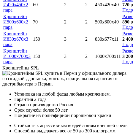
И420х450х2
60
2
2
450х420х40
720
р
пара
Подр
Кронштейн
Разв
И500х600х2
70
2
2
500х600х40
890
р
пара
Подр
Кронштейн
Разв
И830х670х3
150
3
2
830х677х11
2 400
пара
Подр
Кронштейн
Разв
И1000х700х3
150
3
2
1000х700х11
3 200
пара
Подр
Кронштейны SPL
Установка на любой фасад любым креплением.
Гарантия 2 года
Страна производство Россия
Срок службы более 50 лет
Покрытие из полиэфирной порошковой краски
Стойкость к агрессивным воздействиям внешней среды
Способны выдержать вес от 50 до 300 килограмм