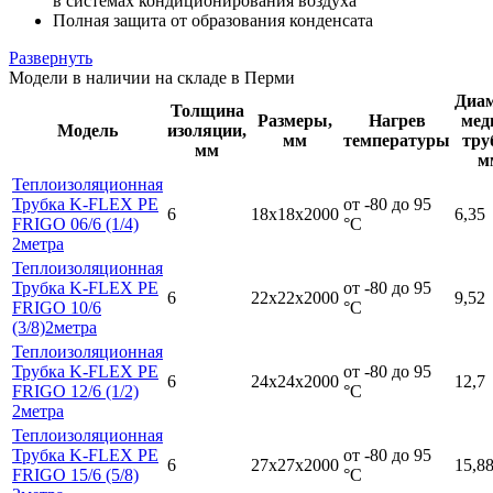
в системах кондиционирования воздуха
Полная защита от образования конденсата
Развернуть
Модели в наличии на складе в Перми
Диа
Толщина
Размеры,
Нагрев
мед
Модель
изоляции,
мм
температуры
тру
мм
м
Теплоизоляционная
Трубка K-FLEX PE
от -80 до 95
6
18х18х2000
6,35
FRIGO 06/6 (1/4)
°С
2метра
Теплоизоляционная
Трубка K-FLEX PE
от -80 до 95
6
22х22х2000
9,52
FRIGO 10/6
°С
(3/8)2метра
Теплоизоляционная
Трубка K-FLEX PE
от -80 до 95
6
24х24х2000
12,7
FRIGO 12/6 (1/2)
°С
2метра
Теплоизоляционная
Трубка K-FLEX PE
от -80 до 95
6
27х27х2000
15,8
FRIGO 15/6 (5/8)
°С