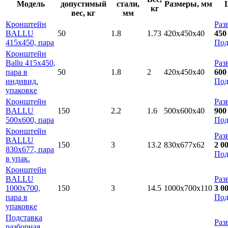
Модель
допустимый
стали,
Размеры, мм
кг
вес, кг
мм
Кронштейн
Раз
BALLU
50
1.8
1.73
420х450х40
450
415х450, пара
Под
Кронштейн
Ballu 415х450,
Раз
пара в
50
1.8
2
420х450х40
600
индивид.
Под
упаковке
Кронштейн
Раз
BALLU
150
2.2
1.6
500х600х40
900
500х600, пара
Под
Кронштейн
Раз
BALLU
150
3
13.2
830х677х62
2 0
830х677, пара
Под
в упак.
Кронштейн
BALLU
Раз
1000x700,
150
3
14.5
1000х700х110
3 0
пара в
Под
упаковке
Подставка
Раз
разборная