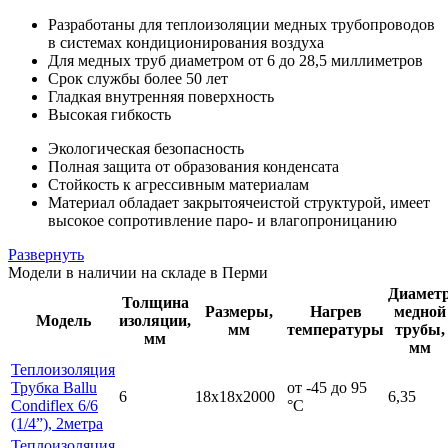
Разработаны для теплоизоляции медных трубопроводов
в системах кондиционирования воздуха
Для медных труб диаметром от 6 до 28,5 миллиметров
Срок службы более 50 лет
Гладкая внутренняя поверхность
Высокая гибкость
Экологическая безопасность
Полная защита от образования конденсата
Стойкость к агрессивным материалам
Материал обладает закрытоячеистой структурой, имеет
высокое сопротивление паро- и влагопроницанию
Развернуть
Модели в наличии на складе в Перми
Диамет
Толщина
Размеры,
Нагрев
медной
Модель
изоляции,
мм
температуры
трубы,
мм
мм
Теплоизоляция
Трубка Ballu
от -45 до 95
6
18х18х2000
6,35
Condiflex 6/6
°С
(1/4”), 2метра
Теплоизоляция