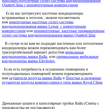
напольно-потолочные сплит-системы кондиционирования
QuattroClima c неинверторным компрессором
Если вас интересуют касетные кондиционеры
встраиваемые в потолок , можем посоветовать
вам
инверторные касетные сплит-системы
кондиционирования марки Lessar с инверторным
компрессором
или
неинверторные касетные промышленные
сплит-системы кондиционирования марки QuattroClima
В случае если вам не подходят настенные или потолочные
кондиционеры можем порекомендовать вам более
траспортабельный вариант допустим
мобильные
кондиционеры марки Ballu
или
премиальные мобильные
кондиционеры марки Electrolux
Если есть потребность в осушеннии помещении и
полуподвальных помещений можем порекомендовать
вам
осушители воздуха марки Ballu
и
Простые и надежные
осушители воздуха компрессорного типа марки Royal Clima
Дренажные шланги и капиллярные трубки Ballu (Сняты с
производства не поставляются)