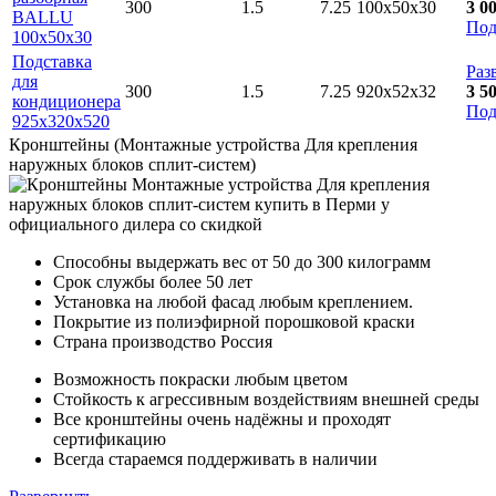
300
1.5
7.25
100х50х30
3 0
BALLU
Под
100х50х30
Подставка
Раз
для
300
1.5
7.25
920х52х32
3 5
кондиционера
Под
925х320х520
Кронштейны (Монтажные устройства Для крепления
наружных блоков сплит-систем)
Способны выдержать вес от 50 до 300 килограмм
Срок службы более 50 лет
Установка на любой фасад любым креплением.
Покрытие из полиэфирной порошковой краски
Страна производство Россия
Возможность покраски любым цветом
Стойкость к агрессивным воздействиям внешней среды
Все кронштейны очень надёжны и проходят
сертификацию
Всегда стараемся поддерживать в наличии