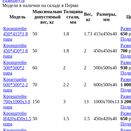
Развернуть
Модели в наличии на складе в Перми
Максимально
Толщина
Вес,
Размеры,
Модель
допустимый
стали,
Ц
кг
мм
вес, кг
мм
Кронштейн
Разв
450*415*1,8
50
1.8
1.73
415х450х40
650
р
пара
Подр
Кронштейн
Разв
450*450*1,8
50
1.8
2
450х450х40
700
р
пара
Подр
Кронштейн
Разв
500*500*2
60
2
2
500х500х40
930
р
пара
Подр
Кронтшейн
Разв
600*500*2,2
70
2.2
2
600х500х40
1 000
пара
Подр
Кронштейн
Разв
700х1000х3,0
150
3
13
1000х700х13
3 200
пара
Подр
Кронштейн
Разв
И420х450х1.5
50
1.5
1.5
450х420х40
650
р
пара
Подр
Кронштейн
Разв