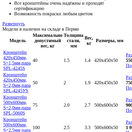
Все кронштейны очень надёжны и проходят
сертификацию
Возможность покраски любым цветом
Развернуть
Модели в наличии на складе в Перми
Максимально
Толщина
Вес,
Модель
допустимый
стали,
Размеры, мм
кг
вес, кг
мм
Кронштейн
Ра
420x450мм,
40
1.5
1.4
420x450x50
55
S=1,5мм,пара
По
SPL-4245S
Кронштейн
Ра
420x450мм,
50
2
1.9
420x450x50
75
S=2,0мм,пара
По
SPL-4245УS
Кронштейн
Ра
500x600мм,
75
2.0
2.7
500x600x50
90
S=2,0мм,пара
По
SPL-5060S
Кронштейн
Ра
500x600мм,
100
2.5
3.3
500x600x50
1 
S=2,5мм пара