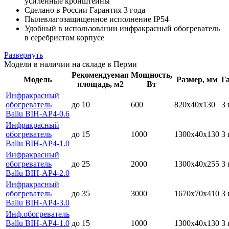
усиленные кронштейны
Сделано в России Гарантия 3 года
Пылевлагозащищенное исполнение IP54
Удобный в использовании инфракрасный обогреватель
в серебристом корпусе
Развернуть
Модели в наличии на складе в Перми
Рекомендуемая
Мощность,
Модель
Размер, мм
Г
площадь, м2
Вт
Инфракрасный
обогреватель
до 10
600
820х40х130
3 
Ballu BIH-AP4-0.6
Инфракрасный
обогреватель
до 15
1000
1300х40х130
3 
Ballu BIH-AP4-1.0
Инфракрасный
обогреватель
до 25
2000
1300х40х255
3 
Ballu BIH-AP4-2.0
Инфракрасный
обогреватель
до 35
3000
1670х70х410
3 
Ballu BIH-AP4-3.0
Инф.обогреватель
Ballu BIH-AP4-1.0
до 15
1000
1300х40х130
3 