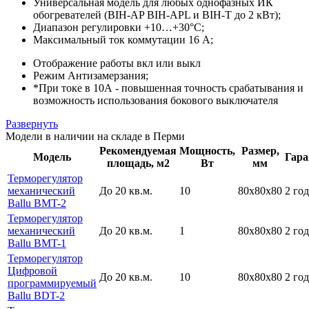
Универсальная модель для любых однофазных ИК
обогревателей (BIH-AP BIH-APL и BIH-T до 2 кВт);
Диапазон регулировки +10…+30°С;
Максимальный ток коммутации 16 А;
Отображение работы вкл или выкл
Режим Антизамерзания;
*При токе в 10А - повышенная точность срабатывания и
возможность использования бокового выключателя
Развернуть
Модели в наличии на складе в Перми
Рекомендуемая
Мощность,
Размер,
Модель
Гара
площадь, м2
Вт
мм
Терморегулятор
механический
До 20 кв.м.
10
80х80х80
2 год
Ballu BMT-2
Терморегулятор
механический
До 20 кв.м.
1
80х80х80
2 год
Ballu BMT-1
Терморегулятор
Цифровой
До 20 кв.м.
10
80х80х80
2 год
программируемый
Ballu BDT-2