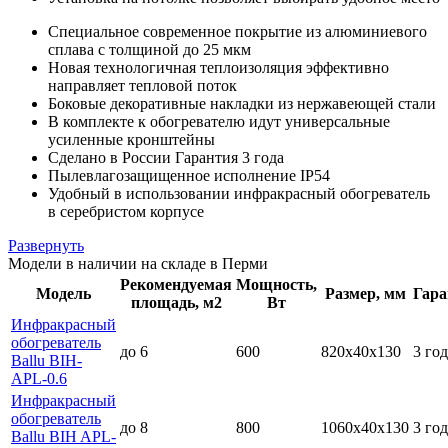
Специальное современное покрытие из алюминиевого
сплава с толщиной до 25 мкм
Новая технологичная теплоизоляция эффективно
направляет тепловой поток
Боковые декоративные накладки из нержавеющей стали
В комплекте к обогревателю идут универсальные
усиленные кронштейны
Сделано в России Гарантия 3 года
Пылевлагозащищенное исполнение IP54
Удобный в использовании инфракрасный обогреватель
в серебристом корпусе
Развернуть
Модели в наличии на складе в Перми
Рекомендуемая
Мощность,
Модель
Размер, мм
Гара
площадь, м2
Вт
Инфракрасный
обогреватель
до 6
600
820х40х130
3 год
Ballu BIH-
APL-0.6
Инфракрасный
обогреватель
до 8
800
1060х40х130
3 год
Ballu BIH APL-