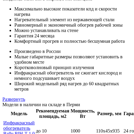
Максимально высокие показатели кпд и скорости
нагрева
Нагревательный элемент из нержавеющей стали
Равномерный и экономичный обогрев рабочей зоны
Можно устанавливать на стене
Гарантия 24 месяца
Комфортный прогрев и полностью бесшумная работа
Произведено в России
Малые габаритные размеры позволяют установить в
удобном месте
Коротковолновый принцип излучения
Инфракрасный обогреватель не сжигает кислород и
немного подсушивает воздух
Широкий модельный ряд нагрев до 60 квадратных
метров
Развернуть
Модели в наличии на складе в Перми
Рекомендуемая
Мощность,
Модель
Размер, мм
Гара
площадь, м2
Вт
Инфракрасный
обогреватель
до 10
1000
110x45х935
24 г
Ballu BIH-T-1.0