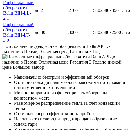
Инфракрасный
обогреватель
до 21
2100
580х580х350
3 г
Ballu BIH-LL-
2.1
Инфракрасный
обогреватель
до 30
3000
580х580х2500
3 г
Ballu BIH-LT-
3.0
Потолочные инфракрасные обогреватели Ballu APL ,в
наличии в Перми,Отличная цена,Гарантия 3 Года
Максимально быстрый и эффективный обогрев
Отлично подходит для комнат с высокими потолками и
плохо утепленных помещений
Можно направить и сфокусировать обогрев на
конкретном месте
Равномерное распределение тепла за счет конвекции
тепла
Отличная энергоэффективность прибора
Не сжигает кислород и предотвращает образование
запаха гари
Установка на потолке позволяет выбирать удобное место