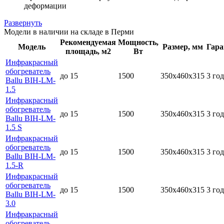
деформации
Развернуть
Модели в наличии на складе в Перми
Рекомендуемая
Мощность,
Модель
Размер, мм
Гара
площадь, м2
Вт
Инфракрасный
обогреватель
до 15
1500
350х460х315
3 год
Ballu BIH-LM-
1.5
Инфракрасный
обогреватель
до 15
1500
350х460х315
3 год
Ballu BIH-LM-
1.5 S
Инфракрасный
обогреватель
до 15
1500
350х460х315
3 год
Ballu BIH-LM-
1.5-R
Инфракрасный
обогреватель
до 15
1500
350х460х315
3 год
Ballu BIH-LM-
3.0
Инфракрасный
обогреватель