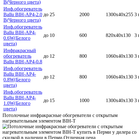
В(Черного цвета)
Инф.обогреватель
Ballu BIH-AP4-2.0
до 25
2000
1300х40х255
3 
В(Черного цвета)
Инф.обогреватель
Ballu BIH-AP4-
до 10
600
820х40х130
3 
0.6W(Белого
цвета)
Инфракрасный
обогреватель
до 12
800
1060х40х130
3 
Ballu BIH-AP4-0.8
Инф.обогреватель
Ballu BIH-AP4-
до 12
800
1060х40х130
3 
0.8W(Белого
цвета)
Инф.обогреватель
Ballu BIH-AP4-
до 15
1000
1300х40х130
3 
1.0W(Белого
цвета)
Потолочные инфракрасные обогреватели с открытым
нагревательным элементом BIH-T