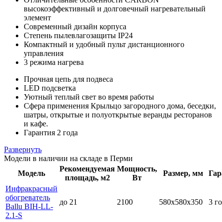
высокоэффективный и долговечный нагревательный
элемент
Современный дизайн корпуса
Степень пылевлагозащиты IP24
Компактный и удобный пульт дистанционного
управления
3 режима нагрева
Прочная цепь для подвеса
LED подсветка
Уютный теплый свет во время работы
Сфера применения Крыльцо загородного дома, беседки,
шатры, открытые и полуоткрытые веранды ресторанов
и кафе.
Гарантия 2 года
Развернуть
Модели в наличии на складе в Перми
Рекомендуемая
Мощность,
Модель
Размер, мм
Гар
площадь, м2
Вт
Инфракрасный
обогреватель
до 21
2100
580х580х350
3 г
Ballu BIH-LL-
2.1-S