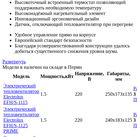
Высокоточный встроенный термостат позволяющий
поддерживать необходимую температуру
Высоконадёжный нагревательный элемент
Инновационный эргономичный дизайн
Датчик, отключающий тепловаентилятор при перегреве
Удобное управление прямо на корпусе
Европейский стандарт безопасности
Благодаря усовершенствованной конструкции удалось
добиться существенного снижения уровня шума.
Развернуть
Модели в наличии на складе в Перми
Напряжение,
Габариты,
Модель
Мощность,кВт
В
мм
Электрический
Р
тепловентилятор
1.5
220
250x173x135
3
Electrolux
П
EFH/S-1115
Электрический
тепловентилятор
Р
Electrolux
1.5
220
240x183x125
3
EFH/S-1125
П
PRIME