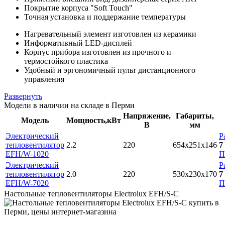
Покрытие корпуса "Soft Touch"
Точная установка и поддержание температуры
Нагревательный элемент изготовлен из керамики
Информативный LED-дисплей
Корпус прибора изготовлен из прочного и
термостойкого пластика
Удобный и эргономичный пульт дистанционного
управления
Развернуть
Модели в наличии на складе в Перми
Напряжение,
Габариты,
Модель
Мощность,кВт
В
мм
Электрический
Р
тепловентилятор
2.2
220
654x251x146
7
EFH/W-1020
П
Электрический
Р
тепловентилятор
2.0
220
530x230x170
7
EFH/W-7020
П
Настольные тепловентиляторы Electrolux EFH/S-C