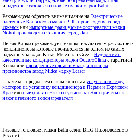
электрические инфракрасные обогреватели марки Ballu
и
надежные газовые тепловые пушки марки Ballu
Рекомендуем обратить вниманимание на
Электрические
настенные Конвектора марки Ballu производства город
Ижевск
или
импортные французские обогреватели марки
Noirot производства Франция город Лан
Пермь-Климат рекомендует нашим покупателям рассмотреть
кондиционеры которые производятся на одном из самых
надежных заводов Китая Midea или Gree :
Недорогие и
качественные кондиционеры марки QuattroClima
с гарантией
3 года или
проверенные временем кондиционеры
производства завод Midea марку Lessar
Так же мы предлагаем своим клиентам
услуги по выезду
мастеров на установку кондиционера в Перми и Пермском
Крае
или
выезд для осмотра и установки Электрического
накопительного водонагревателя
Газовые тепловые пушки Ballu серии BHG (Произведено в
России)