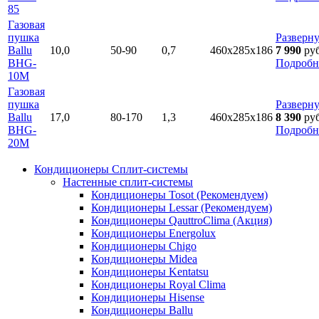
85
Газовая
пушка
Разверну
Ballu
10,0
50-90
0,7
460х285х186
7 990
ру
BHG-
Подробн
10M
Газовая
пушка
Разверну
Ballu
17,0
80-170
1,3
460х285х186
8 390
ру
BHG-
Подробн
20M
Кондиционеры Сплит-системы
Настенные сплит-системы
Кондиционеры Tosot (Рекомендуем)
Кондиционеры Lessar (Рекомендуем)
Кондиционеры QauttroClima (Акция)
Кондиционеры Energolux
Кондиционеры Chigo
Кондиционеры Midea
Кондиционеры Kentatsu
Кондиционеры Royal Clima
Кондиционеры Hisense
Кондиционеры Ballu