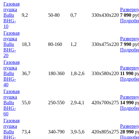
Газовая
пушка
Разверну
Ballu
9,2
50-80
0,7
330х430х220
7 090
ру
BHG-
Подробн
10
Газовая
пушка
Разверну
Ballu
18,3
80-160
1,2
330х475х220
7 990
ру
BHG-
Подробн
20
Газовая
пушка
Разверну
Ballu
36,7
180-360
1,8-2,6
330х580х220
11 990
р
BHG-
Подробн
40
Газовая
пушка
Разверну
Ballu
55,0
250-550
2,9-4,1
420х700х275
14 990
р
BHG-
Подробн
60
Газовая
пушка
Разверну
Ballu
73,4
340-790
3,9-5,6
420х805х275
28 990
р
BHG-
Подробн