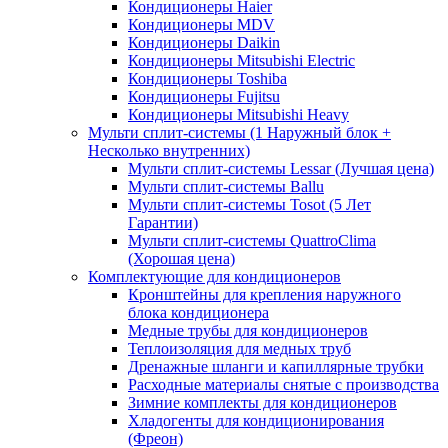
Кондиционеры Haier
Кондиционеры MDV
Кондиционеры Daikin
Кондиционеры Mitsubishi Electric
Кондиционеры Toshiba
Кондиционеры Fujitsu
Кондиционеры Mitsubishi Heavy
Мульти сплит-системы (1 Наружный блок +
Несколько внутренних)
Мульти сплит-системы Lessar (Лучшая цена)
Мульти сплит-системы Ballu
Мульти сплит-системы Tosot (5 Лет
Гарантии)
Мульти сплит-системы QuattroClima
(Хорошая цена)
Комплектующие для кондиционеров
Кронштейны для крепления наружного
блока кондиционера
Медные трубы для кондиционеров
Теплоизоляция для медных труб
Дренажные шланги и капиллярные трубки
Расходные материалы снятые с производства
Зимние комплекты для кондиционеров
Хладогенты для кондиционирования
(Фреон)