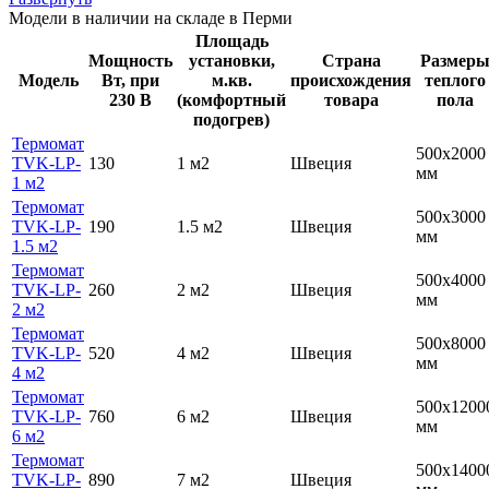
Модели в наличии на складе в Перми
Площадь
Мощность
установки,
Страна
Размер
Модель
Вт, при
м.кв.
происхождения
теплого
230 В
(комфортный
товара
пола
подогрев)
Термомат
500х2000
TVK-LP-
130
1 м2
Швеция
мм
1 м2
Термомат
500х3000
TVK-LP-
190
1.5 м2
Швеция
мм
1.5 м2
Термомат
500х4000
TVK-LP-
260
2 м2
Швеция
мм
2 м2
Термомат
500х8000
TVK-LP-
520
4 м2
Швеция
мм
4 м2
Термомат
500х1200
TVK-LP-
760
6 м2
Швеция
мм
6 м2
Термомат
500х1400
TVK-LP-
890
7 м2
Швеция