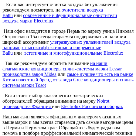
Если вас интересует очистка воздуха без увлажнения
рекомендуем посмотреть на
очистители воздуха
Ballu
или
современные и функциональные очистители
воздуха марки Electrolux
Наш офис находится в городе Пермь по адресу улица Николая
Островского 15а всегда стараемся поддерживать в наличии
широкий ассортимент
ультразвуковых увлажнителей воздуха
например высокоэффективные и современные
Ballu
или
эстетичные и многофункциональные Electrolux
Так же рекомендуем обратить внимание
на наши
флагманские кондиционеры сплит-системы марки Lessar
производства завод Midea
или
самое лучшее что есть на рынке
Китая известный бренд от завода Gree кондиционеры и сплит-
системы марки Tosot
Если стоит выбор классических электрических
обогревателей обращаем внимание на марку
Noirot
производства Франция
или
Electrolux Российской сборки.
Наш магазин является офицальным диллером указанных
выше марок и мы всегда стараемся дать самые выгодные цены
в Перми и Пермском крае. Обращайтесь будем рады вам
помочь в подборе проффесиональной климатической техники.