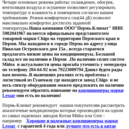
Четыре основных режима работы: охлаждение, обогрев,
вентиляция воздуха и осушение позволяют регулировать
температуру и влажность в помещении согла
сно вашим
требованиям .Режим комфортного сна(44 дБ) позволит
максимально комфортно достигать заданной
температуры.
Наша компания ООО"Пермь-Климат" ИНН
5902041967 является офицальным представителем
товарной марки Chigo на территории Пермского края и
Перми. Мы находимся в городе Пермь по адресу улица
Николая Островского дом 15а , всегда стараемся
предлагать низкие цены на кондиционеруы, Большой
склад все по наличию в Перми .По наличию сплит-систем
Midea и актуальности цены просьба уточнять у менеджера
по телефону 204-64-92 или 79223009794 Данил будем рады
вам помочь .В нынешних реалиях есть проблемы с
логистикой из Гуанчжоу где находится завод Chigo и не
весь спектр оборудования можем предложить по наличию
рекомендуем обратить внимание на
кондиционеры марки
Lessar
они есть по наличию!
Пермь-Климат рекомендует нашим покупателям рассмотреть
аналогичные кондиционеры которые производятся на одном
из самых надежных заводов Китая Midea или Gree :
например
Хорошие и надежные кондиционеры марки
Lessar
c гарантией 4 года или
лучшее что есть в китае