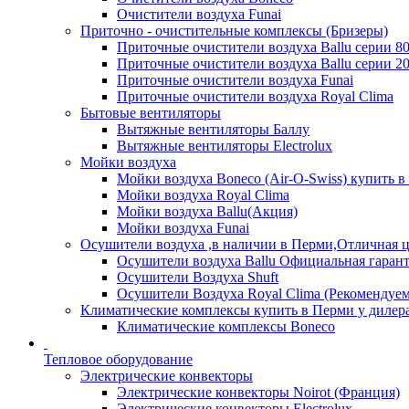
Очистители воздуха Funai
Приточно - очистительные комплексы (Бризеры)
Приточные очистители воздуха Ballu серии 8
Приточные очистители воздуха Ballu серии 2
Приточные очистители воздуха Funai
Приточные очистители воздуха Royal Clima
Бытовые вентиляторы
Вытяжные вентиляторы Баллу
Вытяжные вентиляторы Electrolux
Мойки воздуха
Мойки воздуха Boneco (Air-O-Swiss) купить в
Мойки воздуха Royal Clima
Мойки воздуха Ballu(Акция)
Мойки воздуха Funai
Осушители воздуха ,в наличии в Перми,Отличная ц
Осушители воздуха Ballu Официальная гарант
Осушители Воздуха Shuft
Осушители Воздуха Royal Clima (Рекомендуем
Климатические комплексы купить в Перми у дилера
Климатические комплексы Boneсo
Тепловое оборудование
Электрические конвекторы
Электрические конвекторы Noirot (Франция)
Электрические конвекторы Electrolux