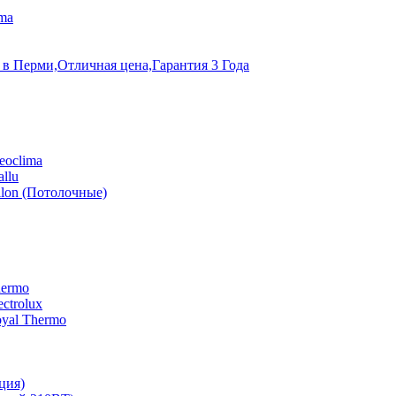
ma
 в Перми,Отличная цена,Гарантия 3 Года
eoclima
llu
lon (Потолочные)
hermo
ctrolux
yal Thermo
ция)