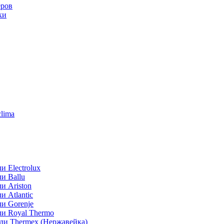
еров
ки
lima
 Electrolux
и Ballu
и Ariston
 Atlantic
и Gorenje
ли Royal Thermo
ли Thermex (Нержавейка)