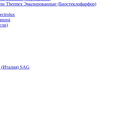
ели Thermex Эмалированные (Биостеклофарфор)
ctrolux
nussi
ели)
i (Италия) SAG