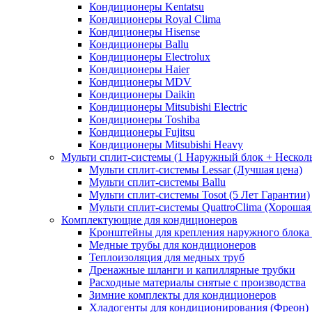
Кондиционеры Kentatsu
Кондиционеры Royal Clima
Кондиционеры Hisense
Кондиционеры Ballu
Кондиционеры Electrolux
Кондиционеры Haier
Кондиционеры MDV
Кондиционеры Daikin
Кондиционеры Mitsubishi Electric
Кондиционеры Toshiba
Кондиционеры Fujitsu
Кондиционеры Mitsubishi Heavy
Мульти сплит-системы (1 Наружный блок + Нескол
Мульти сплит-системы Lessar (Лучшая цена)
Мульти сплит-системы Ballu
Мульти сплит-системы Tosot (5 Лет Гарантии)
Мульти сплит-системы QuattroClima (Хорошая
Комплектующие для кондиционеров
Кронштейны для крепления наружного блока
Медные трубы для кондиционеров
Теплоизоляция для медных труб
Дренажные шланги и капиллярные трубки
Расходные материалы снятые с производства
Зимние комплекты для кондиционеров
Хладогенты для кондиционирования (Фреон)