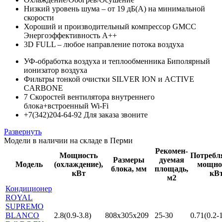
Низкий уровень шума – от 19 дБ(А) на минимальной
скорости
Хороший и производительный компрессор GMCC
Энергоэффективность А++
3D FULL – любое направление потока воздуха
УФ-обработка воздуха и теплообменника Биполярный
ионизатор воздуха
Фильтры тонкой очистки SILVER ION и ACTIVE
CARBONE
7 Скоростей вентилятора внутреннего
блока+встроенный Wi-Fi
+7(342)204-64-92 Для заказа звоните
Развернуть
Модели в наличии на складе в Перми
Рекомен-
Мощность
Потребл
Размеры
дуемая
Модель
(охлаждение),
мощно
блока, мм
площадь,
кВт
кВ
м2
Кондиционер
ROYAL
SUPREMO
BLANCO
2.8(0.9-3.8)
808x305x209
25-30
0.71(0.2-1