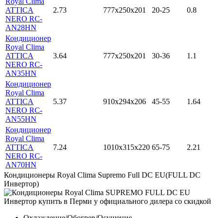
Royal Clima
ATTICA
2.73
777x250x201
20-25
0.8
NERO RC-
AN28HN
Кондиционер
Royal Clima
ATTICA
3.64
777x250x201
30-36
1.1
NERO RC-
AN35HN
Кондиционер
Royal Clima
ATTICA
5.37
910x294x206
45-55
1.64
NERO RC-
AN55HN
Кондиционер
Royal Clima
ATTICA
7.24
1010x315x220
65-75
2.21
NERO RC-
AN70HN
Кондиционеры Royal Clima Supremo Full DC EU(FULL DC
Инвертор)
Охлаждение/Обогрев/Осушение