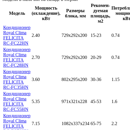
Рекомен-
Мощность
Потребл
Размеры
дуемая
Модель
(охлаждение),
мощно
блока, мм
площадь,
кВт
кВ
м2
Кондиционер
Royal Clima
2.40
729x292x200
15-23
0.74
FELICITA
RC-FC22HN
Кондиционер
Royal Clima
2.70
729x292x200
20-29
0.74
FELICITA
RC-FC28HN
Кондиционер
Royal Clima
3.60
802x295x200
30-36
1.15
FELICITA
RC-FC35HN
Кондиционер
Royal Clima
5.35
971x321x228
45-53
1.6
FELICITA
RC-FC55HN
Кондиционер
Royal Clima
7.15
1082x337x234
65-75
2.2
FELICITA