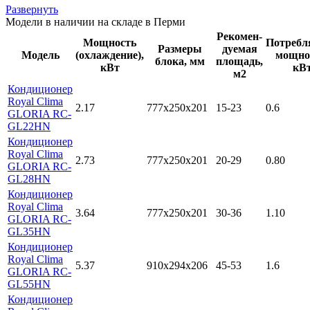
Развернуть
Модели в наличии на складе в Перми
Рекомен-
Мощность
Потребл
Размеры
дуемая
Модель
(охлаждение),
мощно
блока, мм
площадь,
кВт
кВ
м2
Кондиционер
Royal Clima
2.17
777x250x201
15-23
0.6
GLORIA RC-
GL22HN
Кондиционер
Royal Clima
2.73
777x250x201
20-29
0.80
GLORIA RC-
GL28HN
Кондиционер
Royal Clima
3.64
777x250x201
30-36
1.10
GLORIA RC-
GL35HN
Кондиционер
Royal Clima
5.37
910x294x206
45-53
1.6
GLORIA RC-
GL55HN
Кондиционер