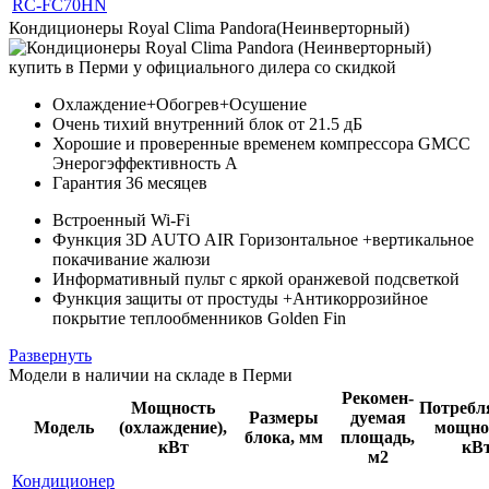
RC-FC70HN
Кондиционеры Royal Clima Pandora(Неинверторный)
Охлаждение+Обогрев+Осушение
Очень тихий внутренний блок от 21.5 дБ
Хорошие и проверенные временем компрессора GMCC
Энерогэффективность А
Гарантия 36 месяцев
Встроенный Wi-Fi
Функция 3D AUTO AIR Горизонтальное +вертикальное
покачивание жалюзи
Информативный пульт с яркой оранжевой подсветкой
Функция защиты от простуды +Антикоррозийное
покрытие теплообменников Golden Fin
Развернуть
Модели в наличии на складе в Перми
Рекомен-
Мощность
Потребл
Размеры
дуемая
Модель
(охлаждение),
мощно
блока, мм
площадь,
кВт
кВ
м2
Кондиционер