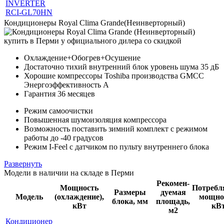
INVERTER
RCI-GL70HN
Кондиционеры Royal Clima Grande(Неинверторный)
Охлаждение+Обогрев+Осушение
Достаточно тихий внутренний блок уровень шума 35 дБ
Хорошие компрессоры Toshiba производства GMCC
Энергоэффективность А
Гарантия 36 месяцев
Режим самоочистки
Повышенная шумоизоляция компрессора
Возможность поставить зимний комплект с режимом
работы до -40 градусов
Режим I-Feel с датчиком по пульту внутреннего блока
Развернуть
Модели в наличии на складе в Перми
Рекомен-
Мощность
Потребл
Размеры
дуемая
Модель
(охлаждение),
мощно
блока, мм
площадь,
кВт
кВ
м2
Кондиционер