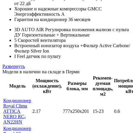
от 22 дБ
Хорошие и надежные компрессоры GMCC
Энергоэффективность А
Гарантия на кондиционер 36 месяцев
3D AUTO AIR Регулировка положения жалюзи с пульта
ДУ Горизонтальные + Вертикальные
5 Скоростей вентилятора
Встроенный ионизатор воздуха +Фильтр Active Carbone/
Фильтр Silver Ion
I Feel датчик по пульту
Развернуть
Модели в наличии на складе в Перми
Рекомен-
Мощность
Потребл
Размеры
дуемая
Модель
(охлаждение),
мощно
блока, мм
площадь,
кВт
кВ
м2
Кондиционер
Royal Clima
ATTICA
2.17
777x250x201
15-23
0.6
NERO RC-
AN22HN
Кондиционер