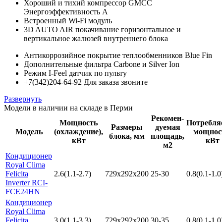
Хороший и тихий компрессор GMCC
Энергоэффективность А
Встроенный Wi-Fi модуль
3D AUTO AIR покачивание горизонтальное и
вертикальное жалюзей внутреннего блока
Антикоррозийное покрытие теплообменников Blue Fin
Дополнительные фильтра Carbone и Silver Ion
Режим I-Feel датчик по пульту
+7(342)204-64-92 Для заказа звоните
Развернуть
Модели в наличии на складе в Перми
Рекомен-
Мощность
Потребля
Размеры
дуемая
Модель
(охлаждение),
мощнос
блока, мм
площадь,
кВт
кВт
м2
Кондиционер
Royal Clima
Felicita
2.6(1.1-2.7)
729x292x200
25-30
0.8(0.1-1.0
Inverter RCI-
FCE24HN
Кондиционер
Royal Clima
Felicita
3.0(1.1-3.3)
729x292x200
30-35
0.8(0.1-1.0