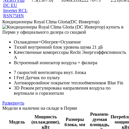
NERO Full
7.3(1.8-7.6)
1096x333x222
70-75
2.21(0.4-2
DC EU
Inverter RCI-
RSN75HN
Кондиционеры Royal Clima Gloria(DC Инвертор)
Охлаждение+Обогрев+Осушение
Тихий внутренний блок уровень шума 21 дБ
Качественные компрессоры Rechi Энергоэффективность
А
Встроенный ионизатор воздуха + фильтра
7 скоростей вентилятора внут. блока
I Feel Датчик по пульту
Антикоррозийное покрытие теплообменников Blue Fin
3D Режим регулировака напралвения воздуха по
вертикали и горизонтали
Развернуть
Модели в наличии на складе в Перми
Рекомен-
Мощность
Потребл
Размеры
дуемая
Модель
(охлаждение),
мощно
блока, мм
площадь,
кВт
кВ