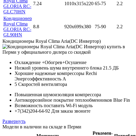
Royal Clima
7.24
1010x315x220
65-75
2.2
GLORIA RC-
GLC70HN
Кондиционер
Royal Clima
8.8
920x699x380
75-90
2.2
GLORIA RC-
GL90HN
Кондиционеры Royal Clima Aria(DC Инвертор)
Охлаждение +Обогрев+Осушение
Низкий уровень шума внутреннего блока 21.5 ДБ
Хорошие надежные компрессоры Rechi
Энергоэффективность А
5 Скоростей вентилятора
Повышенная шумоизоляция компрессора
Антикоррозийное покрытие теплообменников Blue Fin
Возможность поставить Wi-Fi модуль
+7(342)204-64-92 Для заказа звоните
Развернуть
Модели в наличии на складе в Перми
Рекомен-
Мощность
Потребля