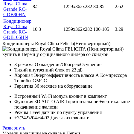
Royal Clima
8.5
1259x362x282
80-85
2.62
Grande RC-
GDB90HN
Кондиционер
Royal Clima
10.3
1259x362x282
100-105
3.29
Grande RC-
GDB105HN
Кондиционеры Royal Clima Felicita(Неинверторный)
3 режима Охлаждение/Обогрев/Осушение
Тихий внутренний блок от 23 дБ
Хорошая Энергоэффективность класса А Компрессора
Тошибы GMCC
Гарантия 36 месяцев на оборудование
Встроенный Wi-Fi модуль входит в комплект
Функция 3D AUTO AIR Горизонтальное +вертикальное
покачивание жалюзи
Режим I-Feel датчик по пульту управления
+7(342)204-64-92 Для заказа звоните
Развернуть
Модели в наличии на складе в Перми