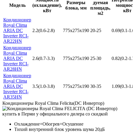
Размеры
дуемая
Модель
(охлаждение),
мощнос
блока, мм
площадь,
кВт
кВт
м2
Кондиционер
Royal Clima
ARIA DC
2.2(0.6-2.8)
775x275x190
20-25
0.69(0.1-1.
Inverter RCI-
AR22HN
Кондиционер
Royal Clima
ARIA DC
2.6(0.7-3.3)
775x275x190
25-30
0.82(0.2-1.
Inverter RCI-
AR28HN
Кондиционер
Royal Clima
ARIA DC
3.5(1.0-3.8)
775x275x190
30-35
1.09(0.3-1.
Inverter RCI-
AR35HN
Кондиционеры Royal Clima Felicita(DC Инвертор)
Охлаждение+Обогрев+Осушение
Тихий внутренний блок уровень шума 20дБ