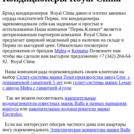
Брэнд кондиционеров Royal Clima давно и плотно завоевал
сердца покупателей Перми, эти кондиционеры
зарекомендовали себя как надежные и простые в
использовании.Наша компания "Пермь-Климат" является
авторизованным партнером компании Royal Clima и
предлагает широкий модельный ряд в наличии на складе в
Перми по выгодной цене. Обязательно посмотрите
предложения от брендов
Midea
и
Kentatsu
Позвоните нам
чтобы мы сделали вам выгодное предложение +7 (342) 204-64-
92. Royal Clima
Наша компания рада порекомендовать своим клиентам на
выбор
Сплит-системы марки Tosot производства завод Gree с
повышенной гарантией 5 лет
или
сплит-системы марки Lessar
с завода Midea c гарантией 4 года
Так же можем посоветовать
накопительные
водонагреватели известных марок Ballu в разных вариациях
корпуса
или
накопительные водонагреватели марки
Electrolux
Если вас интересуют обогрев частного дома или квартиры
могу порекомендовать
Электрические конвектора марки Ballu