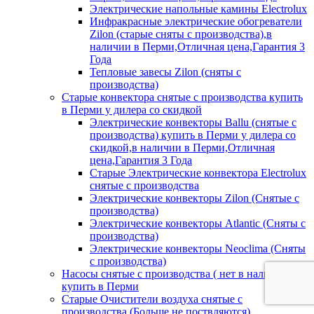
Электрические напольные камины Electrolux
Инфракрасные электрические обогреватели
Zilon (старые сняты с производства),в
наличии в Перми,Отличная цена,Гарантия 3
Года
Тепловые завесы Zilon (сняты с
производства)
Старые конвектора снятые с производства купить
в Перми у дилера со скидкой
Электрические конвекторы Ballu (снятые с
производства) купить в Перми у дилера со
скидкой,в наличии в Перми,Отличная
цена,Гарантия 3 Года
Старые Электрические конвектора Electrolux
снятые с производства
Электрические конвекторы Zilon (Снятые с
производства)
Электрические конвекторы Atlantic (Сняты с
производства)
Электрические конвекторы Neoclima (Сняты
с производства)
Насосы снятые с производства ( нет в налиичии)
купить в Перми
Старые Очистители воздуха снятые с
производства (Больше не поствляются)