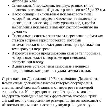
мусора до 5 мм.
Специальный переходник для двух разных типов
шлангов, оптимальный диаметр шлангов от 25 до 32 мм.
Насос оснащён включателем поплавкового типа,
который автоматизирует включение и выключение
насоса, по заранее заданному уровню воды, путём
закрепления поплавка в выемку, расположенную на
рукоятке.
Специальная система защиты от перегрева: в обмотках
статора встроен
термопротектор
, который
автоматически отключает двигатель при достижении
температуры перегрева.
В корпусе насоса предусмотрена камера теплообмена,
которая охлаждает мотор даже при неполном
погружении в воду.
В двигателе установлены самосмазывающиеся
подшипники, которым не нужна замена смазки.
Серия насосов Дренажник 110/6 от компании
Джилекс
это
Компактные дренажные насосы которые оборудованы
специальной системой защиты от перегрева и камерой
теплообмена. Конструкция насоса без проблем может
выдержать попадание мелких фрагментов мусора и грязи.
Лёгкий вес и универсальные размеры шлангов позволяют с
лёгкостью перемещать насос в нужную рабочую зону с