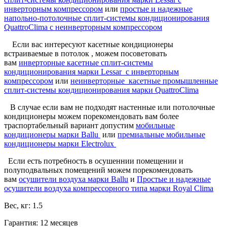
инверторным компрессором
или
простые и надежные
напольно-потолочные сплит-системы кондиционирования
QuattroClima c неинверторным компрессором
Если вас интересуют касетные кондиционеры
встраиваемые в потолок , можем посоветовать
вам
инверторные касетные сплит-системы
кондиционирования марки Lessar с инверторным
компрессором
или
неинверторные касетные промышленные
сплит-системы кондиционирования марки QuattroClima
В случае если вам не подходят настенные или потолочные
кондиционеры можем порекомендовать вам более
траспортабельный вариант допустим
мобильные
кондиционеры марки Ballu
или
премиальные мобильные
кондиционеры марки Electrolux
Если есть потребность в осушеннии помещении и
полуподвальных помещений можем порекомендовать
вам
осушители воздуха марки Ballu
и
Простые и надежные
осушители воздуха компрессорного типа марки Royal Clima
Вес, кг:
1.5
Гарантия:
12 месяцев