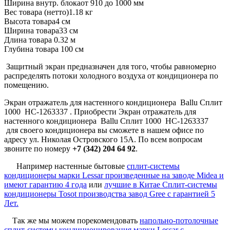
Ширина внутр. блока
от 910 до 1000 мм
Вес товара (нетто)
1.18 кг
Высота товара
4 см
Ширина товара
33 см
Длина товара
0.32 м
Глубина товара
100 см
Защитный экран предназначен для того, чтобы равномерно
распределять потоки холодного воздуха от кондиционера по
помещению.
Экран отражатель для настенного кондиционера Ballu Сплит
1000 НС-1263337 . Приобрести Экран отражатель для
настенного кондиционера Ballu Сплит 1000 НС-1263337
для своего кондиционера вы сможете в нашем офисе по
адресу ул. Николая Островского 15А. По всем вопросам
звоните по номеру
+7 (342) 204 64 92
.
Например настенные бытовые
сплит-системы
кондиционеры марки Lessar произведенные на заводе Midea и
имеют гарантию 4 года
или
лучшие в Китае Сплит-системы
кондиционеры Tosot производства завод Gree c гарантией 5
Лет.
Так же мы можем порекомендовать
напольно-потолочные
сплит-системы кондиционирования марки Lessar с