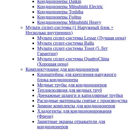
Кондиционеры Daikin
Кондиционеры Mitsubishi Electric
Кондиционеры Toshiba
Кондиционеры Fujitsu
Кондиционеры Mitsubishi Heavy
Мульти сплит-системы (1 Наружный блок +
Несколько внутренних)
Мульти сплит-системы Lessar (Лучшая цена)
Мульти сплит-системы Ballu
Мульти сплит-системы Tosot (5 Лет
Гарантии)
Мульти сплит-системы QuattroClima
(Хорошая цена)
Комплектующие для кондиционеров
Кронштейны для крепления наружного
блока кондиционера
Медные трубы для кондиционеров
Теплоизоляция для медных труб
Дренажные шланги и капиллярные трубки
Расходные материалы снятые с производства
Зимние комплекты для кондиционеров
Хладогенты для кондиционирования
(Фреон)
Защитные экраны отражатели для
кондиционеров