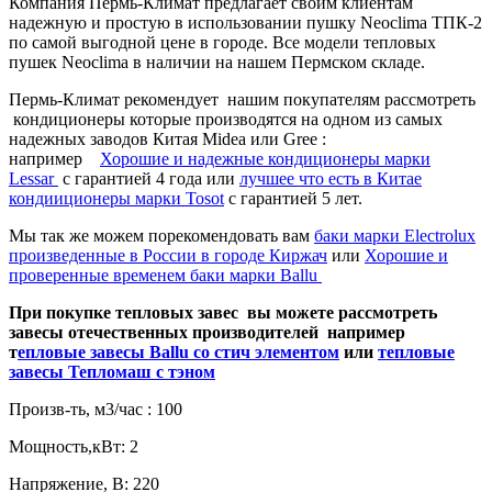
Компания Пермь-Климат предлагает своим клиентам
надежную и простую в использовании пушку Neoclima ТПК-2
по самой выгодной цене в городе. Все модели тепловых
пушек Neoclima в наличии на нашем Пермском складе.
Пермь-Климат рекомендует нашим покупателям рассмотреть
кондиционеры которые производятся на одном из самых
надежных заводов Китая Midea или Gree :
например
Хорошие и надежные кондиционеры марки
Lessar
c гарантией 4 года или
лучшее что есть в Китае
кондииционеры марки Tosot
с гарантией 5 лет.
Мы так же можем порекомендовать вам
баки марки Electrolux
произведенные в России в городе Киржач
или
Хорошие и
проверенные временем баки марки Ballu
При покупке тепловых завес вы можете рассмотреть
завесы отечественных производителей например
т
епловые завесы Ballu со стич элементом
или
тепловые
завесы Тепломаш с тэном
Произв-ть, м3/час :
100
Мощность,кВт:
2
Напряжение, В:
220