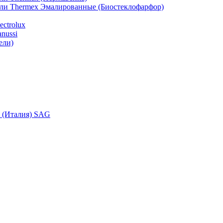
ели Thermex Эмалированные (Биостеклофарфор)
ctrolux
nussi
ели)
i (Италия) SAG