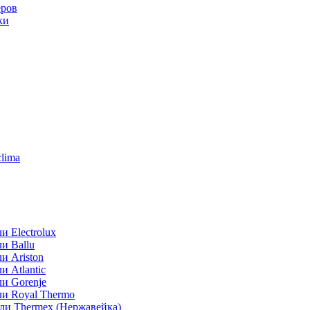
еров
ки
lima
 Electrolux
и Ballu
и Ariston
 Atlantic
и Gorenje
ли Royal Thermo
ли Thermex (Нержавейка)