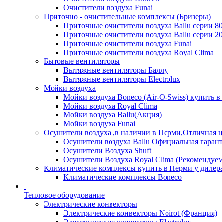
Очистители воздуха Funai
Приточно - очистительные комплексы (Бризеры)
Приточные очистители воздуха Ballu серии 8
Приточные очистители воздуха Ballu серии 2
Приточные очистители воздуха Funai
Приточные очистители воздуха Royal Clima
Бытовые вентиляторы
Вытяжные вентиляторы Баллу
Вытяжные вентиляторы Electrolux
Мойки воздуха
Мойки воздуха Boneco (Air-O-Swiss) купить в
Мойки воздуха Royal Clima
Мойки воздуха Ballu(Акция)
Мойки воздуха Funai
Осушители воздуха ,в наличии в Перми,Отличная ц
Осушители воздуха Ballu Официальная гарант
Осушители Воздуха Shuft
Осушители Воздуха Royal Clima (Рекомендуем
Климатические комплексы купить в Перми у дилера
Климатические комплексы Boneсo
Тепловое оборудование
Электрические конвекторы
Электрические конвекторы Noirot (Франция)
Электрические конвекторы Electrolux