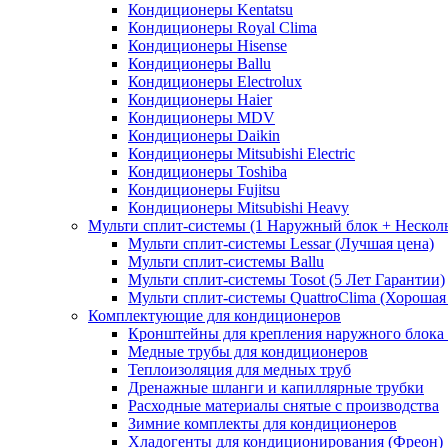
Кондиционеры Kentatsu
Кондиционеры Royal Clima
Кондиционеры Hisense
Кондиционеры Ballu
Кондиционеры Electrolux
Кондиционеры Haier
Кондиционеры MDV
Кондиционеры Daikin
Кондиционеры Mitsubishi Electric
Кондиционеры Toshiba
Кондиционеры Fujitsu
Кондиционеры Mitsubishi Heavy
Мульти сплит-системы (1 Наружный блок + Нескол
Мульти сплит-системы Lessar (Лучшая цена)
Мульти сплит-системы Ballu
Мульти сплит-системы Tosot (5 Лет Гарантии)
Мульти сплит-системы QuattroClima (Хорошая
Комплектующие для кондиционеров
Кронштейны для крепления наружного блока
Медные трубы для кондиционеров
Теплоизоляция для медных труб
Дренажные шланги и капиллярные трубки
Расходные материалы снятые с производства
Зимние комплекты для кондиционеров
Хладогенты для кондиционирования (Фреон)