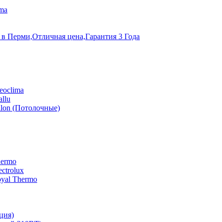
ma
 в Перми,Отличная цена,Гарантия 3 Года
eoclima
llu
lon (Потолочные)
hermo
ctrolux
yal Thermo
ция)