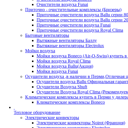
Очистители воздуха Funai
Приточно - очистительные комплексы (Бризеры)
Приточные очистители воздуха Ballu серии 8
Приточные очистители воздуха Ballu серии 2
Приточные очистители воздуха Funai
Приточные очистители воздуха Royal Clima
Бытовые вентиляторы
Вытяжные вентиляторы Баллу
Вытяжные вентиляторы Electrolux
Мойки воздуха
Мойки воздуха Boneco (Air-O-Swiss) купить в
Мойки воздуха Royal Clima
Мойки воздуха Ballu(Акция)
Мойки воздуха Funai
Осушители воздуха ,в наличии в Перми,Отличная ц
Осушители воздуха Ballu Официальная гарант
Осушители Воздуха Shuft
Осушители Воздуха Royal Clima (Рекомендуем
Климатические комплексы купить в Перми у дилера
Климатические комплексы Boneсo
Тепловое оборудование
Электрические конвекторы
Электрические конвекторы Noirot (Франция)
Электрические конвекторы Electrolux