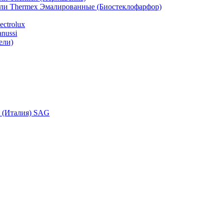
ели Thermex Эмалированные (Биостеклофарфор)
ctrolux
nussi
ели)
i (Италия) SAG