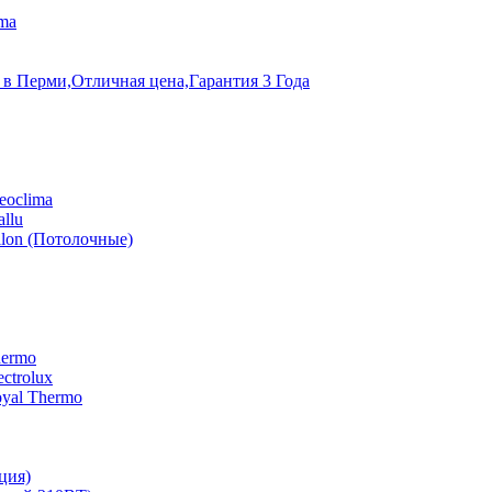
ma
 в Перми,Отличная цена,Гарантия 3 Года
eoclima
llu
lon (Потолочные)
hermo
ctrolux
yal Thermo
ция)