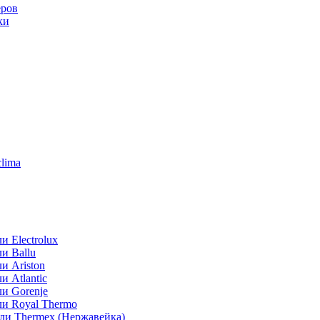
еров
ки
lima
 Electrolux
и Ballu
и Ariston
 Atlantic
и Gorenje
ли Royal Thermo
ли Thermex (Нержавейка)