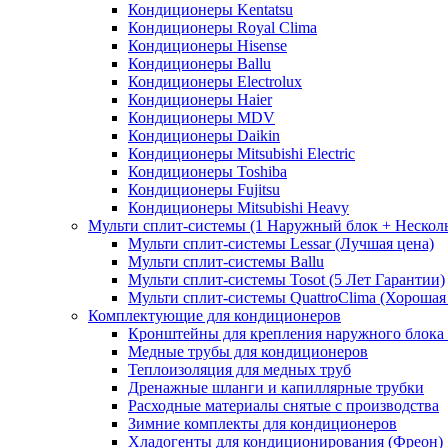
Кондиционеры Kentatsu
Кондиционеры Royal Clima
Кондиционеры Hisense
Кондиционеры Ballu
Кондиционеры Electrolux
Кондиционеры Haier
Кондиционеры MDV
Кондиционеры Daikin
Кондиционеры Mitsubishi Electric
Кондиционеры Toshiba
Кондиционеры Fujitsu
Кондиционеры Mitsubishi Heavy
Мульти сплит-системы (1 Наружный блок + Нескол
Мульти сплит-системы Lessar (Лучшая цена)
Мульти сплит-системы Ballu
Мульти сплит-системы Tosot (5 Лет Гарантии)
Мульти сплит-системы QuattroClima (Хорошая
Комплектующие для кондиционеров
Кронштейны для крепления наружного блока
Медные трубы для кондиционеров
Теплоизоляция для медных труб
Дренажные шланги и капиллярные трубки
Расходные материалы снятые с производства
Зимние комплекты для кондиционеров
Хладогенты для кондиционирования (Фреон)