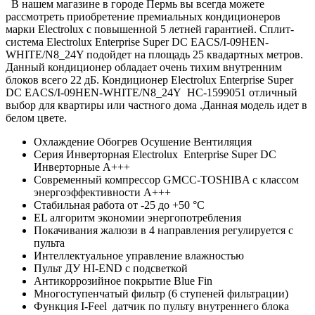
В нашем магазине в городе Пермь вы всегда можете
рассмотреть приобретение премиальных кондиционеров
марки Electrolux с повышенной 5 летней гарантией. Сплит-
система Electrolux Enterprise Super DC EACS/I-09HEN-
WHITE/N8_24Y подойдет на площадь 25 квадартных метров.
Данный кондиционер обладает очень тихим внутренним
блоков всего 22 дБ. Кондиционер Electrolux Enterprise Super
DC EACS/I-09HEN-WHITE/N8_24Y
НС-1599051 отличный
выбор для квартиры или частного дома .Данная модель идет в
белом цвете.
Охлаждение Обогрев Осушение Вентиляция
Серия Инверторная Electrolux Enterprise Super DC
Инверторные А+++
Современный компрессор GMCC-TOSHIBA с классом
энергоэффективности А+++
Стабильная работа от -25 до +50 °C
EL алгоритм экономии энергопотребления
Покачивания жалюзи в 4 направления регулируется с
пульта
Интеллектуальное управление влажностью
Пульт ДУ HI-END с подсветкой
Антикоррозийное покрытие Blue Fin
Многоступенчатый фильтр (6 ступеней фильтрации)
Функция I-Feel датчик по пульту внутреннего блока