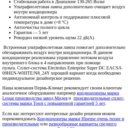
Стабильная работа в Диапазоне 130-265 Вольт
Ультрафиолетовая лампа дополнительно очищает воздух
внутри кондиционера
Автономный контроль и поддержание плюсовой
температуры в доме (+8 °C)
Автоочистка полного цикла
Гарантия — 5 лет
Рекордно низкий уровень шума 22 дБ(А)
Встроенная ультрафиолетовая лампа помогает дополнительно
обеззараживать воздух внутри кондиционера. В данном
кондиционере реализована управление потоком воздуха
внутреннего блока в 4 направлениях при помощи
пульта. Сплит-система Electrolux Enterprise Super DC EACS/I-
09HEN-WHITE/N8_24Y хороший вариант когда необходимо
индивидуальное дизайнерское решение.
Наша компания Пермь-Климат рекомендует своим клиентам
аналогичное оборудование например
кондиционеры марки
Lessar производства завод
Мидея
и
производительные сплит-
системы марки Tosot с повышенной гарантией 5 лет
.
Если вас интересуют интересные дизайн решения можем
порекомендовать
Кондиционеры марки Hisense очень тихие и
производительные
или
разнообразные варианты среднего