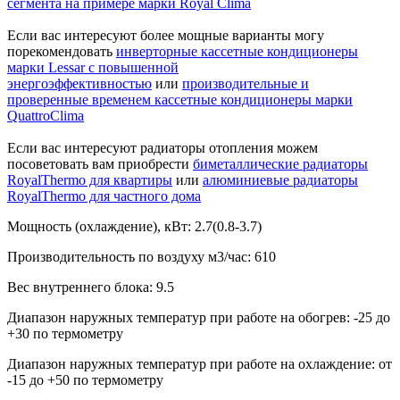
сегмента на примере марки Royal Clima
Если вас интересуют более мощные варианты могу
порекомендовать
инверторные кассетные кондиционеры
марки Lessar с повышенной
энергоэффективностью
или
производительные и
проверенные временем кассетные кондиционеры марки
QuattroClima
Если вас интересуют радиаторы отопления можем
посоветовать вам приобрести
биметаллические радиаторы
RoyalThermo для квартиры
или
алюминиевые
радиаторы
RoyalThermo для частного дома
Мощность (охлаждение), кВт:
2.7(0.8-3.7)
Производительность по воздуху м3/час:
610
Вес внутреннего блока:
9.5
Диапазон наружных температур при работе на обогрев:
-25 до
+30 по термометру
Диапазон наружных температур при работе на охлаждение:
от
-15 до +50 по термометру