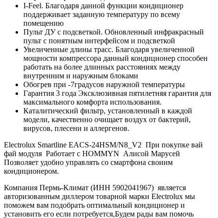
I-Feel. Благодаря данной функции кондиционер
поддерживает заданную температуру по всему
помещению
Пульт ДУ с подсветкой. Обновленный инфракрасный
пульт с понятным интерфейсом и подсветкой
Увеличенные длины трасс. Благодаря увеличенной
мощности компрессора данный кондиционер способен
работать на более длинных расстояниях между
внутренним и наружным блоками
Обогрев при -7градусов наружной температуры
Гарантия 3 года Эксклюзивная пятилетняя гарантия для
максимального комфорта использования.
Каталитический фильтр, установленный в каждой
модели, качественно очищает воздух от бактерий,
вирусов, плесени и аллергенов.
Electrolux Smartline EACS-24HSM/N8_V2 При покупке вай
фай модуля Работает с HOMMYN Алисой Марусей
Позволяет удобно управлять со смартфона своиим
кондиционером.
Компания Пермь-Климат (ИНН 5902041967) является
авторизованным диллером товарной марки Electrolux мы
поможем вам подобрать оптимальный кондиционер и
установить его если потребуется,Будем рады вам помочь