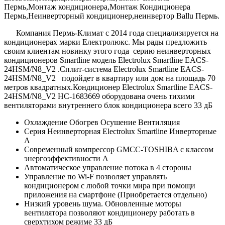
Пермь,Монтаж кондиционера,Монтаж Кондиционера
Пермь,Неинверторный кондиционер,неинвертор Ballu Пермь.
Компания Пермь-Климат с 2014 года специализируется на
кондиционерах марки Електролюкс. Мы рады предложить
своим клиентам новинку этого года серию неинверторных
кондиционеров Smartline модель Electrolux Smartline EACS-
24HSM/N8_V2 .Сплит-система Electrolux Smartline EACS-
24HSM/N8_V2 подойдет в квартиру или дом на площадь 70
метров квадратных.Кондиционер Electrolux Smartline EACS-
24HSM/N8_V2 НС-1683669 оборудована очень тихими
вентиляторами внутреннего блок кондиционера всего 33 дБ
Охлаждение Обогрев Осушение Вентиляция
Серия Неинверторная Electrolux Smartline Инверторные
А
Современный компрессор GMCC-TOSHIBA с классом
энергоэффективности А
Автоматическое управление потока в 4 стороны
Управление по Wi-F позволяет управлять
кондиционером с любой точки мира при помощи
приложения на смартфоне (Приобретается отдельно)
Низкий уровень шума. Обновленные моторы
вентилятора позволяют кондиционеру работать в
сверхтихом режиме 33 дБ