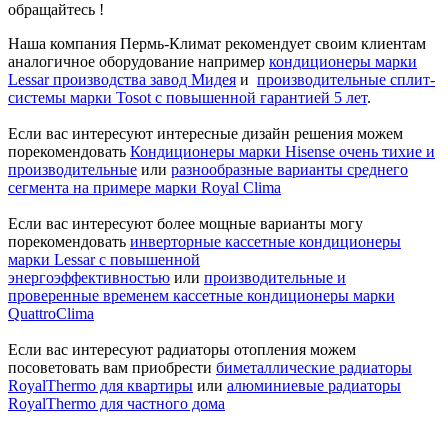
обращайтесь !
Наша компания Пермь-Климат рекомендует своим клиентам
аналогичное оборудование например
кондиционеры марки
Lessar производства завод
Мидея
и
производительные сплит-
системы марки Tosot с повышенной гарантией 5 лет
.
Если вас интересуют интересные дизайн решения можем
порекомендовать
Кондиционеры марки Hisense очень тихие и
производительные
или
разнообразные варианты среднего
сегмента на примере марки Royal Clima
Если вас интересуют более мощные варианты могу
порекомендовать
инверторные кассетные кондиционеры
марки Lessar с повышенной
энергоэффективностью
или
производительные и
проверенные временем кассетные кондиционеры марки
QuattroClima
Если вас интересуют радиаторы отопления можем
посоветовать вам приобрести
биметаллические радиаторы
RoyalThermo для квартиры
или
алюминиевые
радиаторы
RoyalThermo для частного дома