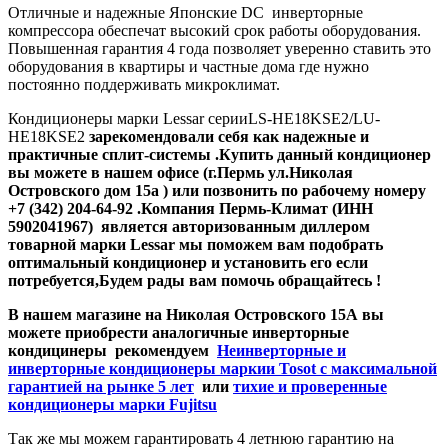
Отличные и надежные Японские DC инверторные
компрессора обеспечат высокий срок работы оборудования.
Повышенная гарантия 4 года позволяет уверенно ставить это
оборудования в квартиры и частные дома где нужно
постоянно поддерживать микроклимат.
Кондиционеры марки Lessar серииLS-HE18KSE2/LU-
HE18KSE2
зарекомендовали себя как надежные и
практичные сплит-системы .Купить данный кондиционер
вы можете в нашем офисе (г.Пермь ул.Николая
Островского дом 15а ) или позвонить по рабочему номеру
+7 (342) 204-64-92
.
Компания Пермь-Климат (ИНН
5902041967) является авторизованным диллером
товарной марки Lessar мы поможем вам подобрать
оптимальный кондиционер и установить его если
потребуется,Будем рады вам помочь обращайтесь !
В нашем магазине на Николая Островского 15А вы
можете приобрести аналогичные инверторные
кондицинеры рекомендуем
Неинверторные и
инверторные кондиционеры маркии Tosot с максимальной
гарантией на рынке 5 лет
или
тихие и проверенные
кондиционеры марки Fujitsu
Так же мы можем гарантировать 4 летнюю гарантию на