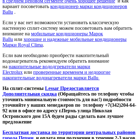
в среднем ценовом сегменте очень хорошее решение
и как
вариант посоветовать
кондиционер марки кондиционеров
Ballu
.
Если у вас нет возможности установить классическую
настенную сплит-систему можем посоветовать вам обратить
внимание на
мобильные кондиционеры Марок
Ballu
или
хорошие и надежные мобильные кондиционеры
Марки Royal Clima
.
Если вам необходимо приобрести накопительный
водонагреватель рекомендуем обратить внимание
на
накопительные вододгреватели марки
Electrolux
или
проверенные временем и недорогие
накопительные водонагреватели марки Ballu
На сплит-системы
Lessar Предоставляется
Дополнительная скидка
(Обращайтесь по телефону чтобы
уточнить минимальную стоимость для вас!) подробности
уточняйте у наших менеджеров по телефону +7(342)204-64-
92 или в офисе по адресу г.Пермь улица Николая
Островского дом 15А будем рады сделать вам лучшее
предложение
Бесплатная доставка по территории центральных районов
города Перми
и оплата при получении в течении 2-3 часов