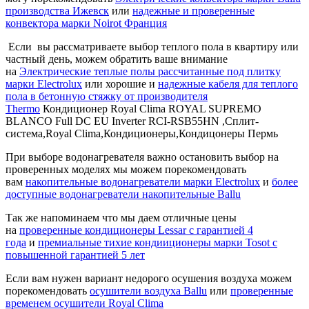
производства Ижевск
или
надежные и проверенные
конвектора марки Noirot Франция
Если вы рассматриваете выбор теплого пола в квартиру или
частный день, можем обратить ваше внимание
на
Электрические теплые полы рассчитанные под плитку
марки Electrolux
или хорошие и
надежные кабеля для теплого
пола в бетонную стяжку от производителя
Thermo
Кондиционер Royal Clima ROYAL SUPREMO
BLANCO Full DC EU Inverter RCI-RSB55HN ,Сплит-
система,Royal Clima,Кондиционеры,Кондицонеры Пермь
При выборе водонагревателя важно остановить выбор на
проверенных моделях мы можем порекомендовать
вам
накопительные водонагреватели марки Electrolux
и
более
доступные водонагреватели накопительные Ballu
Так же напоминаем что мы даем отличные цены
на
проверенные кондиционеры Lessar с гарантией 4
года
и
премиальные тихие кондииционеры марки Tosot с
повышенной гарантией 5 лет
Если вам нужен вариант недорого осушения воздуха можем
порекомендовать
осушители воздуха Ballu
или
проверенные
временем осушители Royal Clima