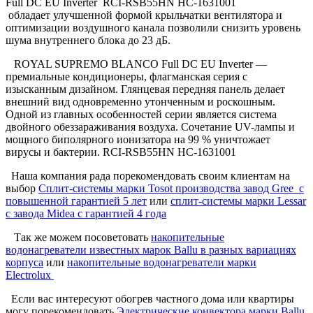
Full DC EU Inverter RCI-RSB55HN НС-1631001
обладает улучшенной формой крыльчатки вентилятора и
оптимизации воздушного канала позволили снизить уровень
шума внутреннего блока до 23 дБ.
ROYAL SUPREMO BLANCO Full DC EU Inverter —
премиальные кондиционеры, флагманская серия с
изысканным дизайном. Глянцевая передняя панель делает
внешний вид одновременно утонченным и роскошным.
Одной из главных особенностей серии является система
двойного обеззараживания воздуха. Сочетание UV-лампы и
мощного биполярного ионизатора на 99 % уничтожает
вирусы и бактерии. RCI-RSB55HN НС-1631001
Наша компания рада порекомендовать своим клиентам на
выбор
Сплит-системы марки Tosot производства завод Gree с
повышенной гарантией 5 лет
или
сплит-системы марки Lessar
с завода Midea c гарантией 4 года
Так же можем посоветовать
накопительные
водонагреватели известных марок Ballu в разных вариациях
корпуса
или
накопительные водонагреватели марки
Electrolux
Если вас интересуют обогрев частного дома или квартиры
могу порекомендовать
Электрические конвектора марки Ballu