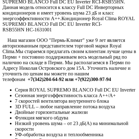
SUPREMO BLANCO Full DC EU Inverter RCI-RSB55HN.
Данная модель относится к классу Full DC Инверторных
кондиционеров и имеет уровень шума 23 дБ и класс
энергоэффективности А++.Кондиционер Royal Clima ROYAL
SUPREMO BLANCO Full DC EU Inverter RCI-
RSB55HN
НС-1631001
Наш магазин ООО "Пермь-Климат" уже 9 лет является
авторизованным представителем торговой марки Royal
Clima.Мы стараемся предлагать своим клиентам лучше цены в
Перми + постоянно поддерживаем весь модельный ряд по
наличию на складе в Перми. Мы располагаемся в Перми по
Адресу Николая Островского дом 15А. Уточнить наличие и
уточнить по ценам вы можете по нашим
телефонам
+7(342)204-64-92 или +7(922)300-97-94
Серия ROYAL SUPREMO BLANCO Full DC EU Inverter
Сезонная энергоэффективность класса А++/A+
7 скоростей вентилятора внутреннего блока
3D FULL – любое направление потока воздуха
Двойные горизонтальные жалюзи
Функция мягкого обдува
Низкий уровень шума – от 23 дБ(А) на минимальной
скорости
УФ-обработка воздуха и теплообменника