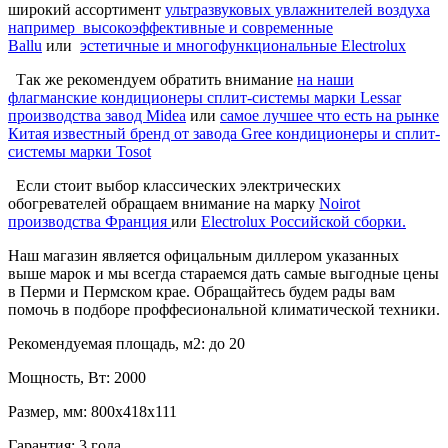
широкий ассортимент
ультразвуковых увлажнителей воздуха
например высокоэффективные и современные
Ballu
или
эстетичные и многофункциональные Electrolux
Так же рекомендуем обратить внимание
на наши
флагманские кондиционеры сплит-системы марки Lessar
производства завод Midea
или
самое лучшее что есть на рынке
Китая известный бренд от завода Gree кондиционеры и сплит-
системы марки Tosot
Если стоит выбор классических электрических
обогревателей обращаем внимание на марку
Noirot
производства Франция
или
Electrolux Российской сборки.
Наш магазин является офицальным диллером указанных
выше марок и мы всегда стараемся дать самые выгодные цены
в Перми и Пермском крае. Обращайтесь будем рады вам
помочь в подборе проффесиональной климатической техники.
Рекомендуемая площадь, м2:
до 20
Мощность, Вт:
2000
Размер, мм:
800x418x111
Гарантия:
3 года