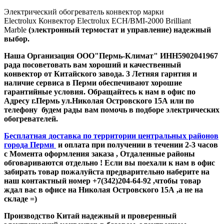
Электрический обогреватель конвектор марки
Electrolux Конвектор Electrolux ECH/BMI-2000 Brilliant
Marble
(электронный термостат и управление)
надежный
выбор.
Наша Организация ООО"Пермь-Климат" ИНН5902041967
рада посоветовать вам хороший и качественный
конвектор от Китайского завода. 3 Летняя гарнтия и
наличие сервиса в Перми обеспечивают хорошие
гарантийные условия. Обращайтесь к нам в офис по
Адресу г.Пермь ул.Николая Островского 15А или по
телефону будем рады вам помочь в подборе электрических
обогревателей.
Бесплатная доставка по территории центральных районов
города Перми
и оплата при получении в течении 2-3 часов
с Момента оформления заказа , Отдаленные районы
обговариваются отдельно ! Если вы поехали к нам в офис
забирать товар пожалуйста предварительно наберите на
наш контактный номер +7(342)204-64-92 ,чтобы товар
ждал вас в офисе на Николая Островского 15А ,а не на
складе =)
Производство Китай надежный и проверенный