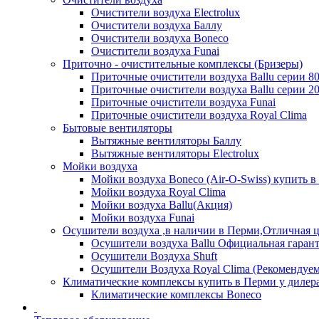
Очистители воздуха Electrolux
Очистители воздуха Баллу
Очистители воздуха Boneco
Очистители воздуха Funai
Приточно - очистительные комплексы (Бризеры)
Приточные очистители воздуха Ballu серии 8
Приточные очистители воздуха Ballu серии 2
Приточные очистители воздуха Funai
Приточные очистители воздуха Royal Clima
Бытовые вентиляторы
Вытяжные вентиляторы Баллу
Вытяжные вентиляторы Electrolux
Мойки воздуха
Мойки воздуха Boneco (Air-O-Swiss) купить в
Мойки воздуха Royal Clima
Мойки воздуха Ballu(Акция)
Мойки воздуха Funai
Осушители воздуха ,в наличии в Перми,Отличная ц
Осушители воздуха Ballu Официальная гарант
Осушители Воздуха Shuft
Осушители Воздуха Royal Clima (Рекомендуем
Климатические комплексы купить в Перми у дилера
Климатические комплексы Boneсo