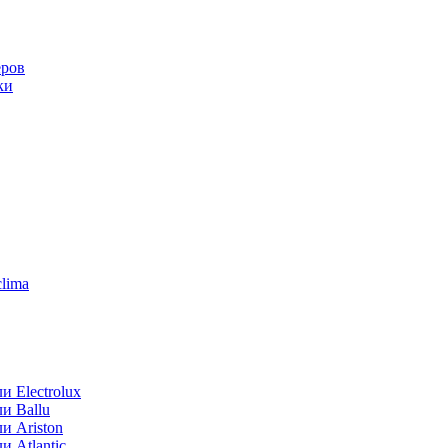
еров
ки
lima
 Electrolux
и Ballu
и Ariston
 Atlantic