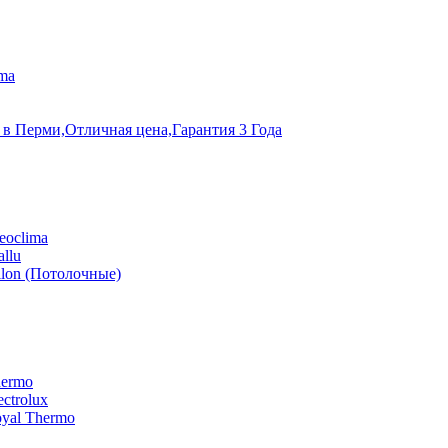
ma
 в Перми,Отличная цена,Гарантия 3 Года
eoclima
llu
lon (Потолочные)
hermo
ctrolux
yal Thermo