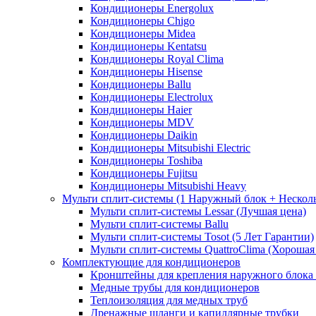
Кондиционеры Energolux
Кондиционеры Chigo
Кондиционеры Midea
Кондиционеры Kentatsu
Кондиционеры Royal Clima
Кондиционеры Hisense
Кондиционеры Ballu
Кондиционеры Electrolux
Кондиционеры Haier
Кондиционеры MDV
Кондиционеры Daikin
Кондиционеры Mitsubishi Electric
Кондиционеры Toshiba
Кондиционеры Fujitsu
Кондиционеры Mitsubishi Heavy
Мульти сплит-системы (1 Наружный блок + Нескол
Мульти сплит-системы Lessar (Лучшая цена)
Мульти сплит-системы Ballu
Мульти сплит-системы Tosot (5 Лет Гарантии)
Мульти сплит-системы QuattroClima (Хорошая
Комплектующие для кондиционеров
Кронштейны для крепления наружного блока
Медные трубы для кондиционеров
Теплоизоляция для медных труб
Дренажные шланги и капиллярные трубки