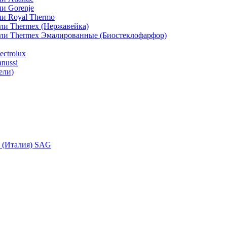
и Gorenje
ли Royal Thermo
ли Thermex (Нержавейка)
ели Thermex Эмалированные (Биостеклофарфор)
ctrolux
nussi
ели)
i (Италия) SAG