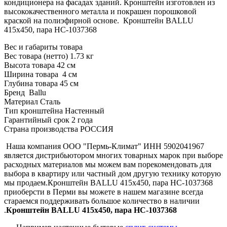
кондиционера на фасадах зданий. Кронштейн изготовлен из
высококачественного металла и покрашен порошковой
краской на полиэфирной основе. Кронштейн BALLU
415х450, пара НС-1037368
Вес и габариты товара
Вес товара (нетто)
1.73 кг
Высота товара
42 см
Ширина товара
4 см
Глубина товара
45 см
Бренд
Ballu
Материал
Сталь
Тип кронштейна
Настенный
Гарантийный срок
2 года
Страна производства
РОССИЯ
Наша компания ООО "Пермь-Климат" ИНН 5902041967
является дистрибьютором многих товарных марок при выборе
расходных материалов мы можем вам порекомендовать для
выбора в квартиру или частный дом другую технику которую
мы продаем.Кронштейн BALLU 415х450, пара НС-1037368
приоберсти в Перми вы можете в нашем магазине всегда
стараемся поддерживать большое количество в наличии
.
Кронштейн BALLU 415х450, пара НС-1037368