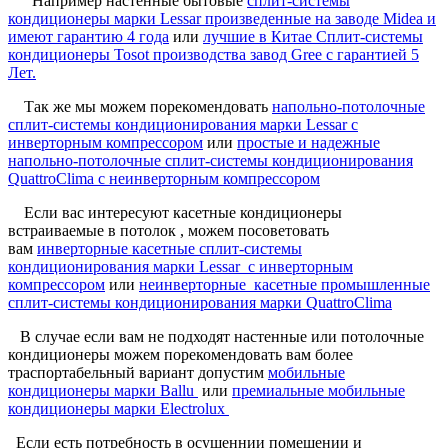
Например настенные бытовые
сплит-системы
кондиционеры марки Lessar произведенные на заводе Midea и
имеют гарантию 4 года
или
лучшие в Китае Сплит-системы
кондиционеры Tosot производства завод Gree c гарантией 5
Лет.
Так же мы можем порекомендовать
напольно-потолочные
сплит-системы кондиционирования марки Lessar с
инверторным компрессором
или
простые и надежные
напольно-потолочные сплит-системы кондиционирования
QuattroClima c неинверторным компрессором
Если вас интересуют касетные кондиционеры
встраиваемые в потолок , можем посоветовать
вам
инверторные касетные сплит-системы
кондиционирования марки Lessar с инверторным
компрессором
или
неинверторные касетные промышленные
сплит-системы кондиционирования марки QuattroClima
В случае если вам не подходят настенные или потолочные
кондиционеры можем порекомендовать вам более
траспортабельный вариант допустим
мобильные
кондиционеры марки Ballu
или
премиальные мобильные
кондиционеры марки Electrolux
Если есть потребность в осушеннии помещении и