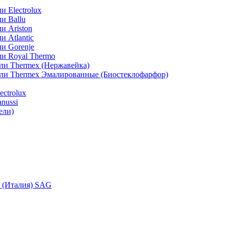
 Electrolux
и Ballu
и Ariston
 Atlantic
и Gorenje
ли Royal Thermo
ли Thermex (Нержавейка)
ели Thermex Эмалированные (Биостеклофарфор)
ctrolux
nussi
ели)
i (Италия) SAG