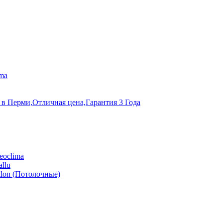
ma
 в Перми,Отличная цена,Гарантия 3 Года
eoclima
llu
lon (Потолочные)