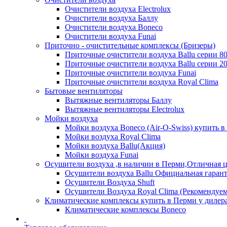
Очистители воздуха Electrolux
Очистители воздуха Баллу
Очистители воздуха Boneco
Очистители воздуха Funai
Приточно - очистительные комплексы (Бризеры)
Приточные очистители воздуха Ballu серии 8
Приточные очистители воздуха Ballu серии 2
Приточные очистители воздуха Funai
Приточные очистители воздуха Royal Clima
Бытовые вентиляторы
Вытяжные вентиляторы Баллу
Вытяжные вентиляторы Electrolux
Мойки воздуха
Мойки воздуха Boneco (Air-O-Swiss) купить в
Мойки воздуха Royal Clima
Мойки воздуха Ballu(Акция)
Мойки воздуха Funai
Осушители воздуха ,в наличии в Перми,Отличная ц
Осушители воздуха Ballu Официальная гарант
Осушители Воздуха Shuft
Осушители Воздуха Royal Clima (Рекомендуем
Климатические комплексы купить в Перми у дилера
Климатические комплексы Boneсo