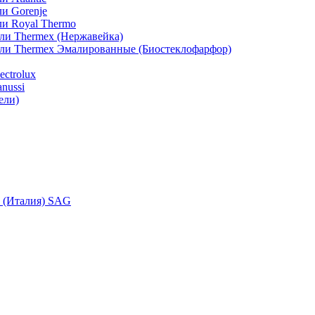
и Gorenje
ли Royal Thermo
ли Thermex (Нержавейка)
ели Thermex Эмалированные (Биостеклофарфор)
ctrolux
nussi
ели)
i (Италия) SAG