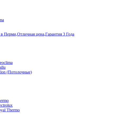
ma
 в Перми,Отличная цена,Гарантия 3 Года
eoclima
llu
lon (Потолочные)
hermo
ctrolux
yal Thermo