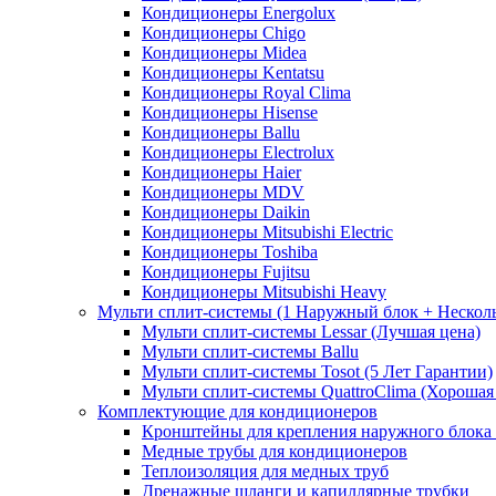
Кондиционеры Energolux
Кондиционеры Chigo
Кондиционеры Midea
Кондиционеры Kentatsu
Кондиционеры Royal Clima
Кондиционеры Hisense
Кондиционеры Ballu
Кондиционеры Electrolux
Кондиционеры Haier
Кондиционеры MDV
Кондиционеры Daikin
Кондиционеры Mitsubishi Electric
Кондиционеры Toshiba
Кондиционеры Fujitsu
Кондиционеры Mitsubishi Heavy
Мульти сплит-системы (1 Наружный блок + Нескол
Мульти сплит-системы Lessar (Лучшая цена)
Мульти сплит-системы Ballu
Мульти сплит-системы Tosot (5 Лет Гарантии)
Мульти сплит-системы QuattroClima (Хорошая
Комплектующие для кондиционеров
Кронштейны для крепления наружного блока
Медные трубы для кондиционеров
Теплоизоляция для медных труб
Дренажные шланги и капиллярные трубки