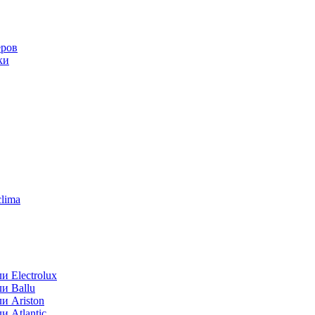
еров
ки
lima
 Electrolux
и Ballu
и Ariston
 Atlantic