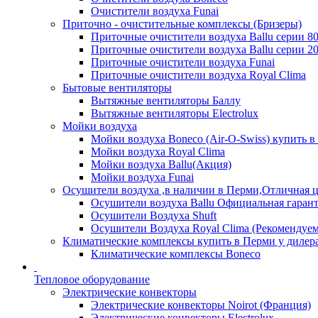
Очистители воздуха Funai
Приточно - очистительные комплексы (Бризеры)
Приточные очистители воздуха Ballu серии 8
Приточные очистители воздуха Ballu серии 2
Приточные очистители воздуха Funai
Приточные очистители воздуха Royal Clima
Бытовые вентиляторы
Вытяжные вентиляторы Баллу
Вытяжные вентиляторы Electrolux
Мойки воздуха
Мойки воздуха Boneco (Air-O-Swiss) купить в
Мойки воздуха Royal Clima
Мойки воздуха Ballu(Акция)
Мойки воздуха Funai
Осушители воздуха ,в наличии в Перми,Отличная ц
Осушители воздуха Ballu Официальная гарант
Осушители Воздуха Shuft
Осушители Воздуха Royal Clima (Рекомендуем
Климатические комплексы купить в Перми у дилера
Климатические комплексы Boneсo
Тепловое оборудование
Электрические конвекторы
Электрические конвекторы Noirot (Франция)
Электрические конвекторы Electrolux