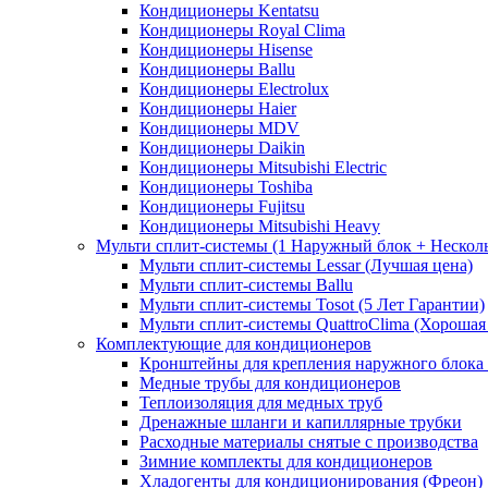
Кондиционеры Kentatsu
Кондиционеры Royal Clima
Кондиционеры Hisense
Кондиционеры Ballu
Кондиционеры Electrolux
Кондиционеры Haier
Кондиционеры MDV
Кондиционеры Daikin
Кондиционеры Mitsubishi Electric
Кондиционеры Toshiba
Кондиционеры Fujitsu
Кондиционеры Mitsubishi Heavy
Мульти сплит-системы (1 Наружный блок + Нескол
Мульти сплит-системы Lessar (Лучшая цена)
Мульти сплит-системы Ballu
Мульти сплит-системы Tosot (5 Лет Гарантии)
Мульти сплит-системы QuattroClima (Хорошая
Комплектующие для кондиционеров
Кронштейны для крепления наружного блока
Медные трубы для кондиционеров
Теплоизоляция для медных труб
Дренажные шланги и капиллярные трубки
Расходные материалы снятые с производства
Зимние комплекты для кондиционеров
Хладогенты для кондиционирования (Фреон)