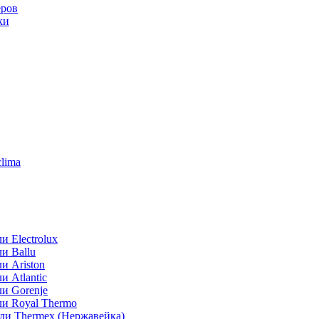
еров
ки
lima
 Electrolux
и Ballu
и Ariston
 Atlantic
и Gorenje
ли Royal Thermo
ли Thermex (Нержавейка)