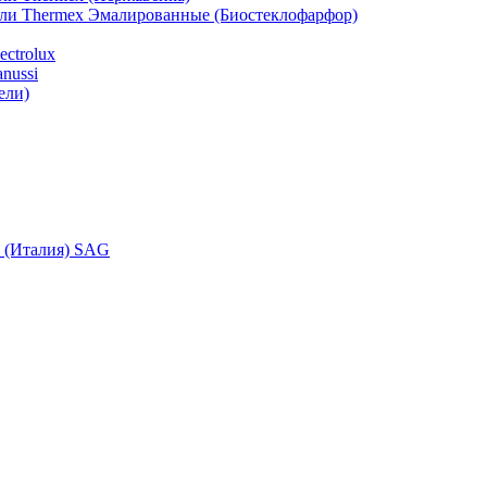
ели Thermex Эмалированные (Биостеклофарфор)
ctrolux
nussi
ели)
i (Италия) SAG