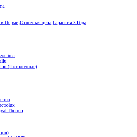
ma
 в Перми,Отличная цена,Гарантия 3 Года
eoclima
llu
lon (Потолочные)
hermo
ctrolux
yal Thermo
ция)