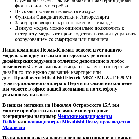
службы до 10 лет) Так же добавился бактериоцидный
фильтр с ионами серебра
Высокая производительность воздуха
Функции Самодиагностики и Авторестарта
Завод производитель расположен в Таиланде
Данную модель можно опционально подключить к
интернету, модуль от производителя позволит управлять
оборудованием со смартфона или планшета
Наша компнаия
Пермь-Климат
рекомендует данную
модель как одну из самый интересных решений
дизайнерских задумок и отличное дополнение в любое
помешение.
Самые высокие стандарты качества интерсный
дизайн то что нужно для вашей квартиры или
дома.
Приобрести Mitsubishi Electric MSZ / MUZ - EF25 VE
у авторизованного дилера в Перми по самой низкой цене
вы можете в офисе нашей компании и по телефону
указанному на сайте.
В нашем магазине на Николая Островского 15А вы
можете приобрести аналогичные инверторные
кондицинеры например
Чешские кондиционеры
Daikin
или
кондиционеры Mitsubishi Heavy производство
Малайзия
По наличию и актуальности цен на кондиционеры марки