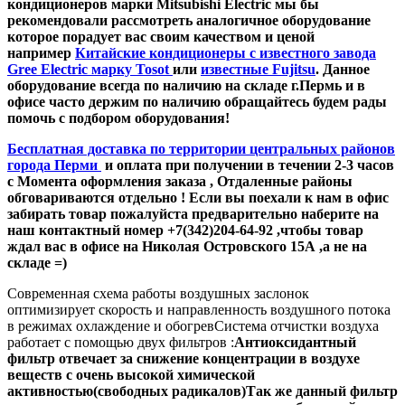
кондиционеров марки Mitsubishi Electric мы бы
рекомендовали рассмотреть аналогичное оборудование
которое порадует вас своим качеством и ценой
например
Китайские кондиционеры с известного завода
Gree Electric марку Tosot
или
известные Fujitsu
. Данное
оборудование всегда по наличию на складе г.Пермь и в
офисе часто держим по наличию обращайтесь будем рады
помочь с подбором оборудования!
Бесплатная доставка по территории центральных районов
города Перми
и оплата при получении в течении 2-3 часов
с Момента оформления заказа , Отдаленные районы
обговариваются отдельно ! Если вы поехали к нам в офис
забирать товар пожалуйста предварительно наберите на
наш контактный номер +7(342)204-64-92 ,чтобы товар
ждал вас в офисе на Николая Островского 15А ,а не на
складе =)
Современная схема работы воздушных заслонок
оптимизирует скорость и направленность воздушного потока
в режимах охлаждение и обогревСистема отчистки воздуха
работает с помощью двух фильтров :
Антиоксидантный
фильтр отвечает за снижение концентрации в воздухе
веществ с очень высокой химической
активностью(свободных радикалов)Так же данный фильтр