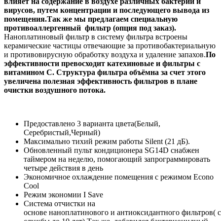
влияет на содержание в воздухе различных бактерий и
вирусов, путем концентрации и последующего вывода из
помещения.Так же мы предлагаем специальную
противоаллергенный фильтр (опция под заказ).
Наноплатиновый фильтр в систему фильтра встроены
керамические частицы отвечающие за противобактериальную
и противовирусную обработку воздуха и удаление запахов.
По
эффективности превосходит катехиновые и фильтры с
витамином С. Структура фильтра объёмна за счет этого
увеличена полезная эффективность фильтров в плане
очистки воздушного потока.
Предоставлено 3 варианта цвета(Белый,
Серебристый,Черный)
Максимально тихий режим работы Silent (21 дБ).
Обновленный пульт кондиционера SG14D снабжен
таймером на неделю, помогающий запрограммировать
четыре действия в день
Экономичное охлаждение помещения с режимом Econo
Cool
Режим экономии I Save
Система отчистки на
основе наноплатинового и антиоксидантного фильтров( 