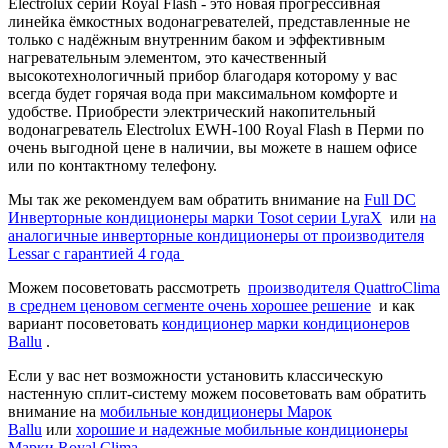
Electrolux серии Royal Flash - это новая прогрессивная
линейка ёмкостных водонагревателей, представленные не
только с надёжным внутренним баком и эффективным
нагревательным элементом, это качественный
высокотехнологичный прибор благодаря которому у вас
всегда будет горячая вода при максимальном комфорте и
удобстве. Приобрести электрический накопительный
водонагреватель Electrolux EWH-100 Royal Flash в Перми по
очень выгодной цене в наличии, вы можете в нашем офисе
или по контактному телефону.
Мы так же рекомендуем вам обратить внимание на
Full DC
Инверторные кондиционеры марки Tosot серии LyraX
или
на
аналогичные инверторные кондиционеры от производителя
Lessar с гарантией 4 года
Можем посоветовать рассмотреть
производителя QuattroClima
в среднем ценовом сегменте очень хорошее решение
и как
вариант посоветовать
кондиционер марки кондиционеров
Ballu
.
Если у вас нет возможности установить классическую
настенную сплит-систему можем посоветовать вам обратить
внимание на
мобильные кондиционеры Марок
Ballu
или
хорошие и надежные мобильные кондиционеры
Марки Royal Clima
.