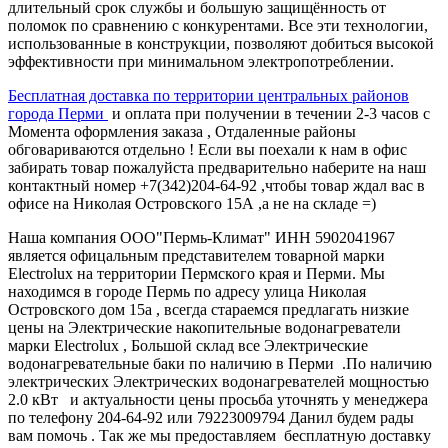
длительный срок службы и большую защищённость от
поломок по сравнению с конкурентами. Все эти технологии,
использованные в конструкции, позволяют добиться высокой
эффективности при минимальном электропотреблении.
Бесплатная доставка по территории центральных районов
города Перми
и оплата при получении в течении 2-3 часов с
Момента оформления заказа , Отдаленные районы
обговариваются отдельно ! Если вы поехали к нам в офис
забирать товар пожалуйста предварительно наберите на наш
контактный номер +7(342)204-64-92 ,чтобы товар ждал вас в
офисе на Николая Островского 15А ,а не на складе =)
Наша компания ООО"Пермь-Климат" ИНН 5902041967
является офицальным представителем товарной марки
Electrolux на территории Пермского края и Перми. Мы
находимся в городе Пермь по адресу улица Николая
Островского дом 15а , всегда стараемся предлагать низкие
цены на Электрические накопительные водонагреватели
марки Electrolux , Большой склад все Электрические
водонагревательные баки по наличию в Перми .По наличию
электрических Электрических водонагревателей мощностью
2.0 кВт и актуальности цены просьба уточнять у менеджера
по телефону 204-64-92 или 79223009794 Данил будем рады
вам помочь . Так же мы предоставляем бесплатную доставку