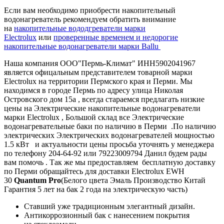
Если вам необходимо приобрести накопительный
водонагреватель рекомендуем обратить внимание
на
накопительные вододгреватели марки
Electrolux
или
проверенные временем и недорогие
накопительные водонагреватели марки Ballu
Наша компания ООО"Пермь-Климат" ИНН5902041967
является офицальным представителем товарной марки
Electrolux на территории Пермского края и Перми. Мы
находимся в городе Пермь по адресу улица Николая
Островского дом 15а , всегда стараемся предлагать низкие
цены на Электрические накопительные водонагреватели
марки Electrolux , Большой склад все Электрические
водонагревательные баки по наличию в Перми .По наличию
электрических Электрических водонагревателей мощностью
1.5 кВт и актуальности цены просьба уточнять у менеджера
по телефону 204-64-92 или 79223009794 Данил будем рады
вам помочь . Так же мы предоставляем бесплатную доставку
по Перми обращайтесь для доставки Electrolux EWH
30
Quantum Pro
(Белого цвета Эмаль Производство Китай
Гарантия 5 лет на бак 2 года на электрическую часть)
Ставший уже традиционным элегантный дизайн.
Антикоррозионный бак с нанесением покрытия