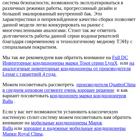
система безопасности, возможность эксплуатироваться в
различных режимах работы, прогрессивный дизайн и
большой эмалированный внутренний бак. Эти
характеристики и непревзойденное качество сборки позволяет
данной модели легко конкурировать на рынке с
многочисленными аналогами. Стоит так же отметить
долговечность работы данной серии водонагревателей
благодаря современному и технологичному медному ТЭНу с
специальным покрытием.
Мы так же рекомендуем вам обратить внимание на
Full DC
Инверторные кондиционеры марки Tosot серии LyraX
или
на
аналогичные инверторные кондиционеры от производителя
Lessar с гарантией 4 года
Можем посоветовать рассмотреть
производителя QuattroClima
в среднем ценовом сегменте очень хорошее решение
и как
вариант посоветовать
кондиционер марки кондиционеров
Ballu
.
Если у вас нет возможности установить классическую
настенную сплит-систему можем посоветовать вам обратить
внимание на
мобильные кондиционеры Марок
Ballu
или
хорошие и надежные мобильные кондиционеры
Марки Royal Clima
.