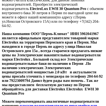
можно считать классическим, для данной линейки
водонагревателей. Приобрести электрический
водонагреватель
ElectroLux EWH 30 Quantum Pro
с обьемом
внутреннего бака 30 литров в Перми по выгодной цене вы
можете в офисе нашей компании(по адресу г.Пермь
ул.Николая Островского 15А) или по телефону +7(342) 204-
64-92.
Наша компания ООО"Пермь-Климат" ИНН 5902041967
является офицальным представителем товарной марки
Electrolux на территории Пермского края и Перми. Мы
находимся в городе Пермь по адресу улица Николая
Островского дом 15а , всегда стараемся предлагать низкие
цены на Электрические накопительные водонагреватели
марки Electrolux
, Большой склад все Электрические
водонагревательные баки по наличию в Перми .По
наличию электрических Электрических
водонагревателей
мощностью 2.0 кВт
и актуальности
цены просьба уточнять у менеджера по телефону 204-64-92
или 79223009794 Данил будем рады вам помочь . Так же
мы предоставляем бесплатную доставку по Перми
обращайтесь для доставки
Electrolux Electrolux EWH 30
Quantum Pro
Можем порекомендовать аналогичные водонагреватели
например
плоские водонагреватели из нержавейки или