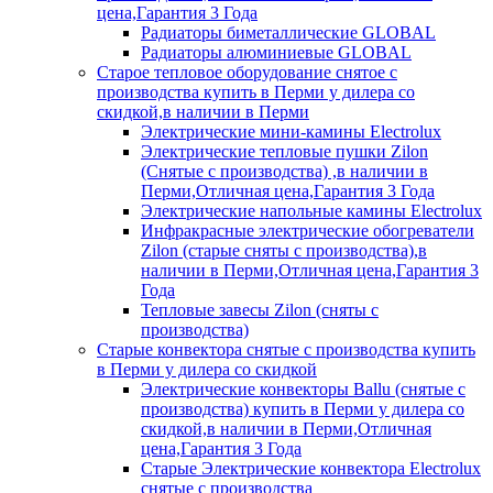
цена,Гарантия 3 Года
Радиаторы биметаллические GLOBAL
Радиаторы алюминиевые GLOBAL
Старое тепловое оборудование снятое с
производства купить в Перми у дилера со
скидкой,в наличии в Перми
Электрические мини-камины Electrolux
Электрические тепловые пушки Zilon
(Снятые с производства) ,в наличии в
Перми,Отличная цена,Гарантия 3 Года
Электрические напольные камины Electrolux
Инфракрасные электрические обогреватели
Zilon (старые сняты с производства),в
наличии в Перми,Отличная цена,Гарантия 3
Года
Тепловые завесы Zilon (сняты с
производства)
Старые конвектора снятые с производства купить
в Перми у дилера со скидкой
Электрические конвекторы Ballu (снятые с
производства) купить в Перми у дилера со
скидкой,в наличии в Перми,Отличная
цена,Гарантия 3 Года
Старые Электрические конвектора Electrolux
снятые с производства