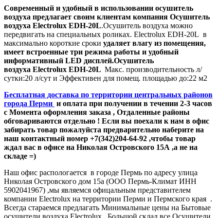
Современный и удобный в использовании осушитель
воздуха предлагает своим клиентам компания Осушитель
воздуха Electrolux EDH-20L
.Осушитель воздуха можно
передвигать на специальных роликах. Electrolux EDH-20L
в
максимально короткие сроки
удаляет влагу из помещения,
имеет встроенные три режима работы и удобный
информативный LED дисплей.Осушитель
воздуха Electrolux EDH-20L
Макс. производительность л/
сутки:
20 л/сут и
Эффективен для помещ. площадью до:
22 м2
Бесплатная доставка по территории центральных районов
города Перми
и оплата при получении в течении 2-3 часов
с Момента оформления заказа , Отдаленные районы
обговариваются отдельно ! Если вы поехали к нам в офис
забирать товар пожалуйста предварительно наберите на
наш контактный номер +7(342)204-64-92 ,чтобы товар
ждал вас в офисе на Николая Островского 15А ,а не на
складе =)
Наш офис распологается в городе Пермь по адресу улица
Николая Островского дом 15а (ООО Пермь-Климат ИНН
5902041967) ,мы являемся офицальным представителем
компании Electrolux на территории Перми и Пермского края .
Всегда стараемся предлагать Минимальные цены на Бытовые
осушители воздуха Electrolux , Большой склад все Осушители