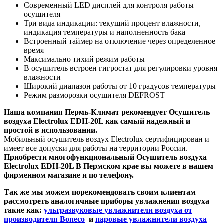
Современный LED дисплей для контроля работы
осушителя
Три вида
индикации:
текущий процент влажности,
индикация температуры и наполненность бака
Встроенный таймер на отключение через определенное
время
Максимально тихий режим работы
В осушитель встроен гигростат для регулировки уровня
влажности
Широкий диапазон работы от 10 градусов температуры
Режим разморозки осушителя DEFROST
Наша компания Пермь-Климат рекомендует Осушитель
воздуха Electrolux EDH-20L как самый надежный и
простой в использовании.
Мобильный осушитель
воздух Electrolux сертифицирован и
имеет все допуски для работы на территории России.
Приобрести многофункциональный Осушитель воздуха
Electrolux EDH-20L В Пермском крае вы можете в нашем
фирменном магазине и по телефону.
Так же мы можем порекомендовать своим клиентам
рассмотреть аналогичные приборы увлажнения воздуха
такие как:
ультразвуковые увлажнители воздуха от
производителя Boneco
и
паровые увлажнители воздуха