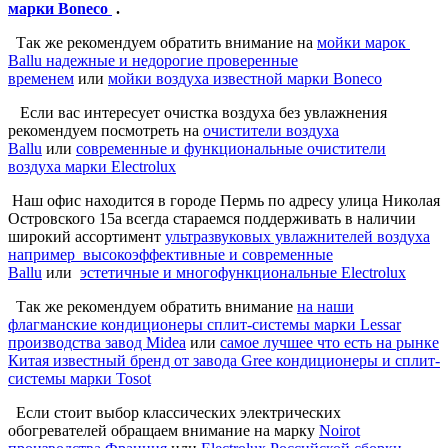
марки Boneco
.
Так же рекомендуем обратить внимание на
мойки марок
Ballu надежные и недорогие проверенные
временем
или
мойки воздуха известной марки Boneco
Если вас интересует очистка воздуха без увлажнения
рекомендуем посмотреть на
очистители воздуха
Ballu
или
современные и функциональные очистители
воздуха марки Electrolux
Наш офис находится в городе Пермь по адресу улица Николая
Островского 15а всегда стараемся поддерживать в наличии
широкий ассортимент
ультразвуковых увлажнителей воздуха
например высокоэффективные и современные
Ballu
или
эстетичные и многофункциональные Electrolux
Так же рекомендуем обратить внимание
на наши
флагманские кондиционеры сплит-системы марки Lessar
производства завод Midea
или
самое лучшее что есть на рынке
Китая известный бренд от завода Gree кондиционеры и сплит-
системы марки Tosot
Если стоит выбор классических электрических
обогревателей обращаем внимание на марку
Noirot