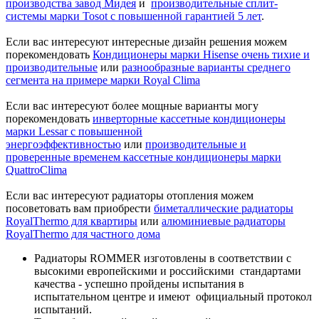
производства завод
Мидея
и
производительные сплит-
системы марки Tosot с повышенной гарантией 5 лет
.
Если вас интересуют интересные дизайн решения можем
порекомендовать
Кондиционеры марки Hisense очень тихие и
производительные
или
разнообразные варианты среднего
сегмента на примере марки Royal Clima
Если вас интересуют более мощные варианты могу
порекомендовать
инверторные кассетные кондиционеры
марки Lessar с повышенной
энергоэффективностью
или
производительные и
проверенные временем кассетные кондиционеры марки
QuattroClima
Если вас интересуют радиаторы отопления можем
посоветовать вам приобрести
биметаллические радиаторы
RoyalThermo для квартиры
или
алюминиевые
радиаторы
RoyalThermo для частного дома
Радиаторы ROMMER изготовлены в соответствии с
высокими европейскими и российскими стандартами
качества - успешно пройдены испытания в
испытательном центре и имеют официальный протокол
испытаний.