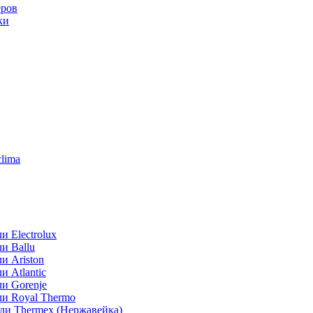
еров
ки
lima
 Electrolux
и Ballu
и Ariston
 Atlantic
и Gorenje
ли Royal Thermo
ли Thermex (Нержавейка)