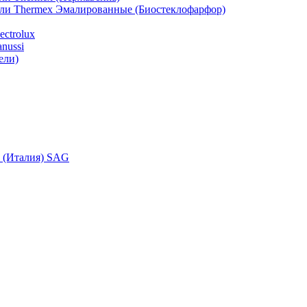
ели Thermex Эмалированные (Биостеклофарфор)
ctrolux
nussi
ели)
i (Италия) SAG