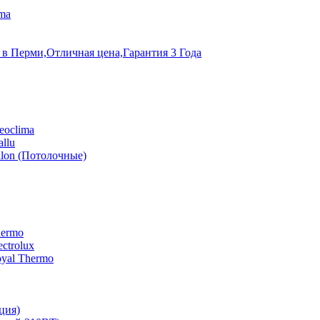
ma
 в Перми,Отличная цена,Гарантия 3 Года
eoclima
llu
lon (Потолочные)
hermo
ctrolux
yal Thermo
ция)