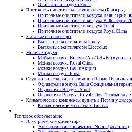
Очистители воздуха Funai
Приточно - очистительные комплексы (Бризеры)
Приточные очистители воздуха Ballu серии 8
Приточные очистители воздуха Ballu серии 2
Приточные очистители воздуха Funai
Приточные очистители воздуха Royal Clima
Бытовые вентиляторы
Вытяжные вентиляторы Баллу
Вытяжные вентиляторы Electrolux
Мойки воздуха
Мойки воздуха Boneco (Air-O-Swiss) купить в
Мойки воздуха Royal Clima
Мойки воздуха Ballu(Акция)
Мойки воздуха Funai
Осушители воздуха ,в наличии в Перми,Отличная ц
Осушители воздуха Ballu Официальная гарант
Осушители Воздуха Shuft
Осушители Воздуха Royal Clima (Рекомендуем
Климатические комплексы купить в Перми у дилера
Климатические комплексы Boneсo
Тепловое оборудование
Электрические конвекторы
Электрические конвекторы Noirot (Франция)
Электрические конвекторы Electrolux