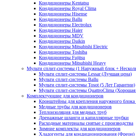
Кондиционеры Kentatsu
Кондиционеры Royal Clima
Кондиционеры Hisense
Кондиционеры Ballu
Кондиционеры Electrolux
Кондиционеры Haier
Кондиционеры MDV
Кондиционеры Daikin
Кондиционеры Mitsubishi Electric
Кондиционеры Toshiba
Кондиционеры Fujitsu
Кондиционеры Mitsubishi Heavy
Мульти сплит-системы (1 Наружный блок + Нескол
Мульти сплит-системы Lessar (Лучшая цена)
Мульти сплит-системы Ballu
Мульти сплит-системы Tosot (5 Лет Гарантии)
Мульти сплит-системы QuattroClima (Хорошая
Комплектующие для кондиционеров
Кронштейны для крепления наружного блока
Медные трубы для кондиционеров
Теплоизоляция для медных труб
Дренажные шланги и капиллярные трубки
Расходные материалы снятые с производства
Зимние комплекты для кондиционеров
Хладогенты для кондиционирования (Фреон)