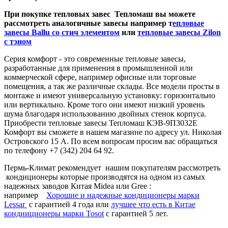
При покупке тепловых завес Тепломаш вы можете
рассмотреть аналогичные завесы например т
епловые
завесы Ballu со стич элементом
или
тепловые завесы Zilon
с тэном
Серия комфорт - это современные тепловые завесы,
разработанные для применения в промышленной или
коммерческой сфере, например офисные или торговые
помещения, а так же различные склады. Все модели просты в
монтаже и имеют универсальную установку: горизонтально
или вертикально. Кроме того они имеют низкий уровень
шума благодаря использованию двойных стенок корпуса.
Приобрести тепловые завесы Тепломаш КЭВ-9П3032Е
Комфорт вы сможете в нашем магазине по адресу ул. Николая
Островского 15 А. По всем вопросам просим вас обращаться
по телефону +7 (342) 204 64 92.
Пермь-Климат рекомендует нашим покупателям рассмотреть
кондиционеры которые производятся на одном из самых
надежных заводов Китая Midea или Gree :
например
Хорошие и надежные кондиционеры марки
Lessar
c гарантией 4 года или
лучшее что есть в Китае
кондииционеры марки Tosot
с гарантией 5 лет.