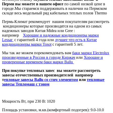
Перми вы можете в нашем офисе
по самой низкой цене в
городе.Мы стараемся поддерживать в наличии на Пермском
складе весь модельный ряд кабельных теплых полов Thermo
Пермь-Климат рекомендует нашим покупателям рассмотреть
кондиционеры которые производятся на одном из самых
надежных заводов Китая Midea или Gree :
например
Хорошие и надежные кондиционеры марки
Lessar
c гарантией 4 года или
лучшее что есть в Китае
кондииционеры марки Tosot
с гарантией 5 лет.
Мы так же можем порекомендовать вам
баки марки Electrolux
произведенные в России в городе Киржач
или
Хорошие и
проверенные временем баки марки Ballu
При покупке тепловых завес вы можете рассмотреть
завесы отечественных производителей например
т
епловые завесы Ballu со стич элементом
или
тепловые
завесы Тепломаш с тэном
Мощность Вт, при 230 В:
1020
Площадь установки, м.кв.(комфортный подогрев):
9.0-10.0