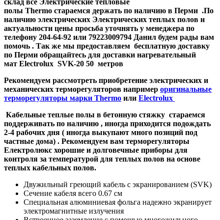
склад все Электрические тепловые
полы
Thermo
стараемся держать по наличию в Перми .По
наличию электрических Электрических теплых полов и
актуальности цены просьба уточнять у менеджера по
телефону 204-64-92 или 79223009794 Данил будем рады вам
помочь . Так же мы предоставляем бесплатную доставку
по Перми обращайтесь для доставки
нагревательный
мат
Electrolux
SVK-20 50
метров
Рекомендуем рассмотреть приобретение электрических и
механических терморегуляторов например
оригинальные
терморегуляторы марки Thermo
или
Еlectrolux
Кабельные теплые полы в бетонную стяжку стараемся
поддерживать по наличию , иногда приходится подождать
2-4 рабочих дня ( иногда выкупают много позиций под
частные дома) . Рекомендуем вам терморегуляторы
Електролюкс хорошие и долговечные приборы для
контроля за температурой для теплых полов на основе
теплых кабельных полов.
Двужильный греющий кабель с экранированием (SVK)
Сечение кабеля всего 0.67 см
Специальная алюминиевая фольга надежно экранирует
электромагнитные излучения
Встроенное заземление с помощью многожильного