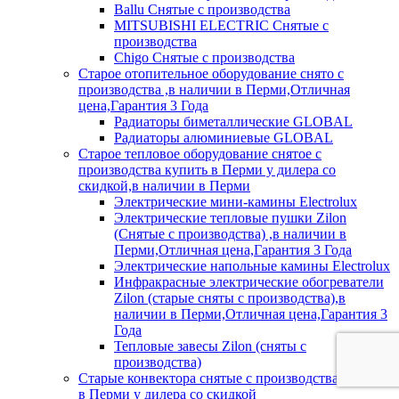
Ballu Снятые с производства
MITSUBISHI ELECTRIC Снятые с
производства
Chigo Снятые с производства
Старое отопительное оборудование снято с
производства ,в наличии в Перми,Отличная
цена,Гарантия 3 Года
Радиаторы биметаллические GLOBAL
Радиаторы алюминиевые GLOBAL
Старое тепловое оборудование снятое с
производства купить в Перми у дилера со
скидкой,в наличии в Перми
Электрические мини-камины Electrolux
Электрические тепловые пушки Zilon
(Снятые с производства) ,в наличии в
Перми,Отличная цена,Гарантия 3 Года
Электрические напольные камины Electrolux
Инфракрасные электрические обогреватели
Zilon (старые сняты с производства),в
наличии в Перми,Отличная цена,Гарантия 3
Года
Тепловые завесы Zilon (сняты с
производства)
Старые конвектора снятые с производства купить
в Перми у дилера со скидкой