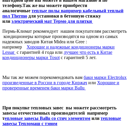
выгодной цене вы можете в нашем магазине и по
телефону.
Так же вы можете приобрести
аналогичные
теплые полы например кабельный теплый
пол Thermo
для установки в бетонную стяжку
или
электрический мат Термо для плитки
Пермь-Климат рекомендует нашим покупателям рассмотреть
кондиционеры которые производятся на одном из самых
надежных заводов Китая Midea или Gree :
например
Хорошие и надежные кондиционеры марки
Lessar
c гарантией 4 года или
лучшее что есть в Китае
кондииционеры марки Tosot
с гарантией 5 лет.
Мы так же можем порекомендовать вам
баки марки Electrolux
произведенные в России в городе Киржач
или
Хорошие и
проверенные временем баки марки Ballu
При покупке тепловых завес вы можете рассмотреть
завесы отечественных производителей например
т
епловые завесы Ballu со стич элементом
или
тепловые
завесы Тепломаш с тэном