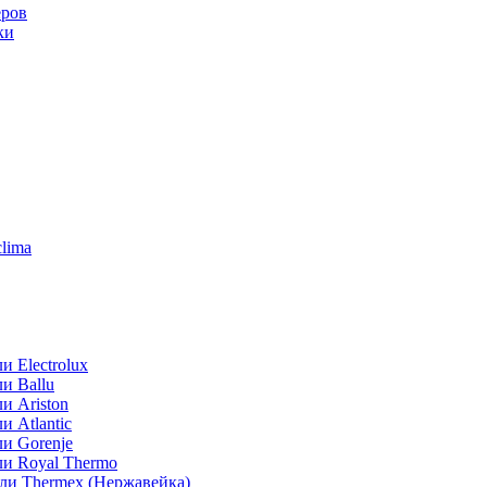
еров
ки
lima
 Electrolux
и Ballu
и Ariston
 Atlantic
и Gorenje
ли Royal Thermo
ли Thermex (Нержавейка)