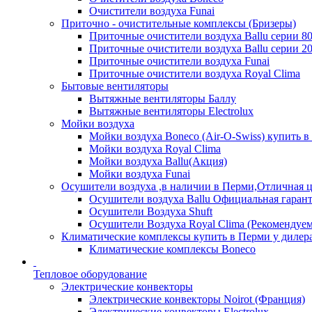
Очистители воздуха Funai
Приточно - очистительные комплексы (Бризеры)
Приточные очистители воздуха Ballu серии 8
Приточные очистители воздуха Ballu серии 2
Приточные очистители воздуха Funai
Приточные очистители воздуха Royal Clima
Бытовые вентиляторы
Вытяжные вентиляторы Баллу
Вытяжные вентиляторы Electrolux
Мойки воздуха
Мойки воздуха Boneco (Air-O-Swiss) купить в
Мойки воздуха Royal Clima
Мойки воздуха Ballu(Акция)
Мойки воздуха Funai
Осушители воздуха ,в наличии в Перми,Отличная ц
Осушители воздуха Ballu Официальная гарант
Осушители Воздуха Shuft
Осушители Воздуха Royal Clima (Рекомендуем
Климатические комплексы купить в Перми у дилера
Климатические комплексы Boneсo
Тепловое оборудование
Электрические конвекторы
Электрические конвекторы Noirot (Франция)
Электрические конвекторы Electrolux