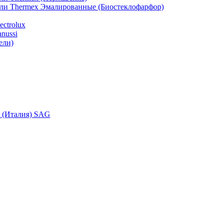
ели Thermex Эмалированные (Биостеклофарфор)
ctrolux
nussi
ели)
i (Италия) SAG