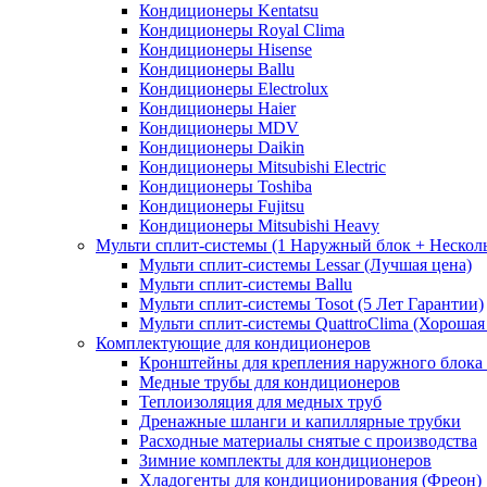
Кондиционеры Kentatsu
Кондиционеры Royal Clima
Кондиционеры Hisense
Кондиционеры Ballu
Кондиционеры Electrolux
Кондиционеры Haier
Кондиционеры MDV
Кондиционеры Daikin
Кондиционеры Mitsubishi Electric
Кондиционеры Toshiba
Кондиционеры Fujitsu
Кондиционеры Mitsubishi Heavy
Мульти сплит-системы (1 Наружный блок + Нескол
Мульти сплит-системы Lessar (Лучшая цена)
Мульти сплит-системы Ballu
Мульти сплит-системы Tosot (5 Лет Гарантии)
Мульти сплит-системы QuattroClima (Хорошая
Комплектующие для кондиционеров
Кронштейны для крепления наружного блока
Медные трубы для кондиционеров
Теплоизоляция для медных труб
Дренажные шланги и капиллярные трубки
Расходные материалы снятые с производства
Зимние комплекты для кондиционеров
Хладогенты для кондиционирования (Фреон)