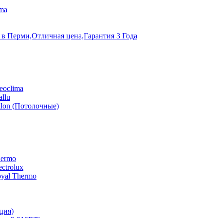
ma
 в Перми,Отличная цена,Гарантия 3 Года
eoclima
llu
lon (Потолочные)
hermo
ctrolux
yal Thermo
ция)